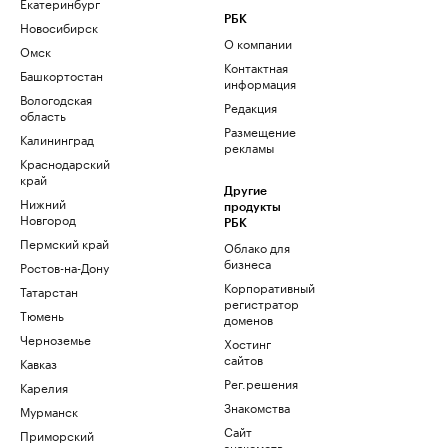
Екатеринбург
РБК
Новосибирск
О компании
Омск
Контактная
Башкортостан
информация
Вологодская
Редакция
область
Размещение
Калининград
рекламы
Краснодарский
край
Другие
Нижний
продукты
Новгород
РБК
Пермский край
Облако для
бизнеса
Ростов-на-Дону
Корпоративный
Татарстан
регистратор
Тюмень
доменов
Черноземье
Хостинг
сайтов
Кавказ
Рег.решения
Карелия
Знакомства
Мурманск
Сайт
Приморский
знакомств