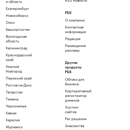
и область
Екатеринбург
РБК
Новосибирск
О компании
Омск
Контактная
Башкортостан
информация
Вологодская
Редакция
область
Размещение
Калининград
рекламы
Краснодарский
край
Другие
Нижний
продукты
Новгород
РБК
Пермский край
Облако для
бизнеса
Ростов-на-Дону
Корпоративный
Татарстан
регистратор
Тюмень
доменов
Черноземье
Хостинг
сайтов
Кавказ
Рег.решения
Карелия
Знакомства
Мурманск