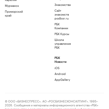
Знакомства
Мурманск
Сайт
Приморский
знакомств
край
podbor.ru
РБК
Компании
РБК Курсы
Школа
управления
РБК
РБК
Новости
iOS
Android
AppGallery
© ООО «БИЗНЕСПРЕСС», АО «РОСБИЗНЕСКОНСАЛТИНГ», 1995–
2026. Сообщения и материалы информационного агентства «РБК»
(свидетельство о регистрации средства массовой информации