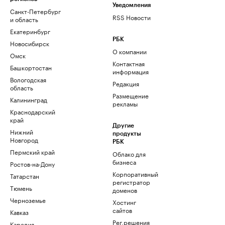
Уведомления
Санкт-Петербург
RSS Новости
и область
Екатеринбург
РБК
Новосибирск
О компании
Омск
Контактная
Башкортостан
информация
Вологодская
Редакция
область
Размещение
Калининград
рекламы
Краснодарский
край
Другие
Нижний
продукты
Новгород
РБК
Пермский край
Облако для
бизнеса
Ростов-на-Дону
Корпоративный
Татарстан
регистратор
Тюмень
доменов
Черноземье
Хостинг
сайтов
Кавказ
Рег.решения
Карелия