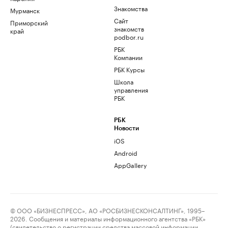
Знакомства
Мурманск
Сайт
Приморский
знакомств
край
podbor.ru
РБК
Компании
РБК Курсы
Школа
управления
РБК
РБК
Новости
iOS
Android
AppGallery
© ООО «БИЗНЕСПРЕСС», АО «РОСБИЗНЕСКОНСАЛТИНГ», 1995–
2026. Сообщения и материалы информационного агентства «РБК»
(свидетельство о регистрации средства массовой информации