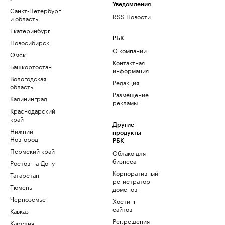
Уведомления
Санкт-Петербург
RSS Новости
и область
Екатеринбург
РБК
Новосибирск
О компании
Омск
Контактная
Башкортостан
информация
Вологодская
Редакция
область
Размещение
Калининград
рекламы
Краснодарский
край
Другие
Нижний
продукты
Новгород
РБК
Пермский край
Облако для
бизнеса
Ростов-на-Дону
Корпоративный
Татарстан
регистратор
Тюмень
доменов
Черноземье
Хостинг
сайтов
Кавказ
Рег.решения
Карелия