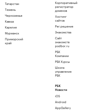
Корпоративный
Татарстан
регистратор
Тюмень
доменов
Черноземье
Хостинг
сайтов
Кавказ
Рег.решения
Карелия
Знакомства
Мурманск
Сайт
Приморский
знакомств
край
podbor.ru
РБК
Компании
РБК Курсы
Школа
управления
РБК
РБК
Новости
iOS
Android
AppGallery