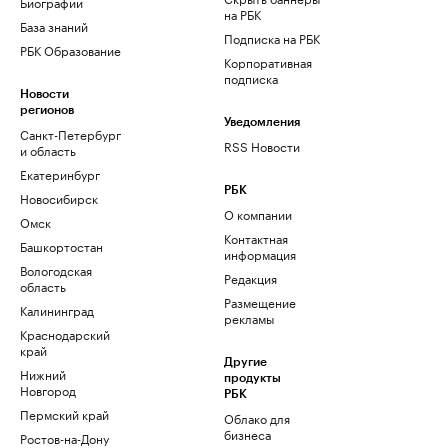
Биографии
на РБК
База знаний
Подписка на РБК
РБК Образование
Корпоративная
подписка
Новости
регионов
Уведомления
Санкт-Петербург
RSS Новости
и область
Екатеринбург
РБК
Новосибирск
О компании
Омск
Контактная
Башкортостан
информация
Вологодская
Редакция
область
Размещение
Калининград
рекламы
Краснодарский
край
Другие
Нижний
продукты
Новгород
РБК
Пермский край
Облако для
бизнеса
Ростов-на-Дону