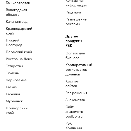
Башкортостан
информация
Вологодская
Редакция
область
Размещение
Калининград
рекламы
Краснодарский
край
Другие
Нижний
продукты
Новгород
РБК
Пермский край
Облако для
бизнеса
Ростов-на-Дону
Корпоративный
Татарстан
регистратор
Тюмень
доменов
Черноземье
Хостинг
сайтов
Кавказ
Рег.решения
Карелия
Знакомства
Мурманск
Сайт
Приморский
знакомств
край
podbor.ru
РБК
Компании