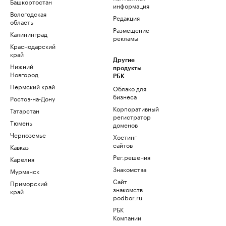
Башкортостан
информация
Вологодская
Редакция
область
Размещение
Калининград
рекламы
Краснодарский
край
Другие
Нижний
продукты
Новгород
РБК
Пермский край
Облако для
бизнеса
Ростов-на-Дону
Корпоративный
Татарстан
регистратор
Тюмень
доменов
Черноземье
Хостинг
сайтов
Кавказ
Рег.решения
Карелия
Знакомства
Мурманск
Сайт
Приморский
знакомств
край
podbor.ru
РБК
Компании