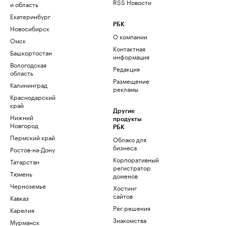
RSS Новости
и область
Екатеринбург
РБК
Новосибирск
О компании
Омск
Контактная
Башкортостан
информация
Вологодская
Редакция
область
Размещение
Калининград
рекламы
Краснодарский
край
Другие
Нижний
продукты
Новгород
РБК
Пермский край
Облако для
бизнеса
Ростов-на-Дону
Корпоративный
Татарстан
регистратор
Тюмень
доменов
Черноземье
Хостинг
сайтов
Кавказ
Рег.решения
Карелия
Знакомства
Мурманск