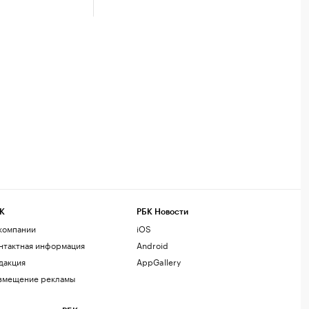
К
РБК Новости
компании
iOS
нтактная информация
Android
дакция
AppGallery
змещение рекламы