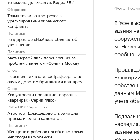
телескопа до высадки. Видео РБК
Фото: Роси
Общество
Трамп заявил о прогрессе в
урегулировании украинского
В Уфе вы
конфликта
здания на
Политика
сооружен
Гендиректор «ИжАвиа» объявил об
увольнении
м. Началь
Политика
сообщени
Матч Первой лиги перенесли из-за
проблем с вылетом «Сочи» в Москву
Продавцо
Спорт
Перешедший в «Лидс» Траффорд стал
Башкирии
самым дорогим британским вратарем
собствен
Спорт
данным М
Как устроены приватные террасы в
учета об
квартирах «Серии плюс»
РБК и ПИК Серия плюс
Аэропорт Домодедово открыли для
Подвальн
приема и вылета самолетов
наследия.
Политика
здание на
Женщина и ребенок погибли во время
непогоды в Смоленске
«Училище