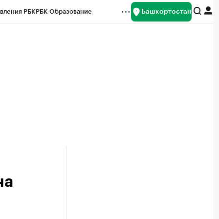
Башкортостан
вления РБК
РБК Образование
редитные рейтинги
Франшизы
Газета
ок наличной валюты
на