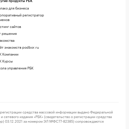
угие продукты РБК
лако для бизнеса
рпоративный регистратор
менов
стинг сайтов
г.решения
акомства
йт знакомств podbor.ru
К Компании
К Курсы
ола управления РБК
регистрации средства массовой информации выдано Федеральной
и сетевого издания «РБК» (свидетельство о регистрации средства
ор) 03.12.2021 за номером ЭЛ №ФС77-82385) сопровождаются