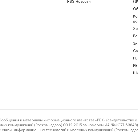
RSS Новости
Др
Об
Ко
до
Хо
Ре
Зн
Са
РБ
РБ
Шк
ения и материалы информационного агентства «РБК» (свидетельство о 
овых коммуникаций (Роскомнадзор) 09.12.2015 за номером ИА №ФС77-63848) 
 связи, информационных технологий и массовых коммуникаций (Роскомнадз