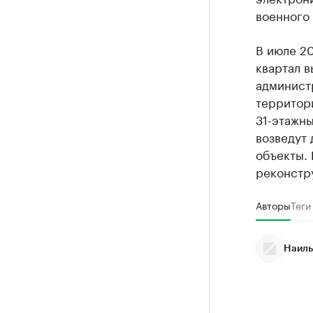
военного 
В июле 2
квартал 
админист
территори
31-этажны
возведут 
объекты. 
реконстру
Авторы
Теги
Наиль