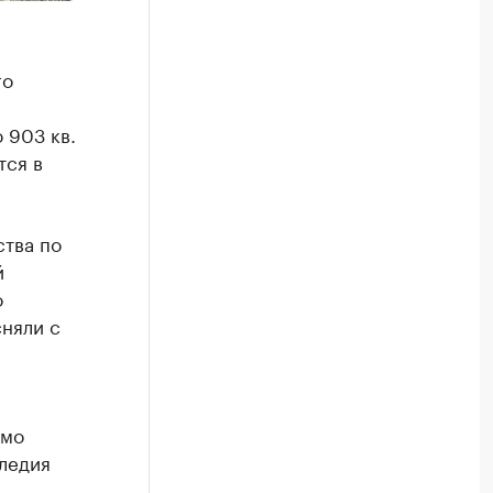
го
 903 кв.
тся в
тва по
й
о
няли с
амо
следия