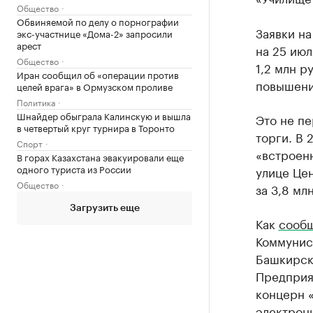
Общество
Обвиняемой по делу о порнографии
Заявки на
экс-участнице «Дома-2» запросили
арест
на 25 июл
Общество
1,2 млн р
Иран сообщил об «операции против
повышение
целей врага» в Ормузском проливе
Политика
Шнайдер обыграла Калинскую и вышла
Это не п
в четвертый круг турнира в Торонто
торги. В
Спорт
«встроен
В горах Казахстана эвакуировали еще
одного туриста из России
улице Цен
Общество
за 3,8 мл
Загрузить еще
Как
сооб
Коммунис
Башкирск
Предприя
концерн 
электрон