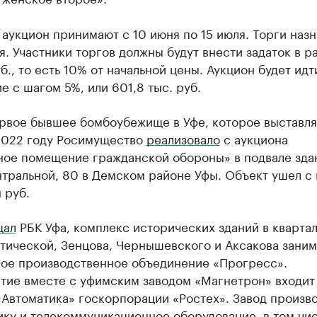
 аукцион принимают с 10 июня по 15 июля. Торги наз
я. Участники торгов должны будут внести задаток в р
уб., то есть 10% от начальной цены. Аукцион будет идт
 с шагом 5%, или 601,8 тыс. руб.
ервое бывшее бомбоубежище в Уфе, которое выставля
 2022 году Росимущество
реализовало
с аукциона
ное помещение гражданской обороны» в подвале зда
тральной, 80 в Демском районе Уфы. Объект ушел с
н руб.
щал
РБК Уфа, комплекс исторических зданий в квартал
тической, Зенцова, Чернышевского и Аксакова заним
ое производственное объединение «Прогресс».
тие вместе с уфимским заводом «Магнетрон» входит
«Автоматика» госкорпорации «Ростех». Завод произв
ику и телекоммуникационное оборудование, в том чи