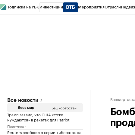
Подписка на РБК
Инвестиции
Мероприятия
Отрасли
Недви
РБК Курсы
РБК Life
Тренды
Визионеры
Национальные проекты
Горо
Спецпроекты СПб
Конференции СПб
Спецпроекты
Проверка конт
Башкортост
Все новости
Башкортостан
Весь мир
Бомб
Трамп заявил, что США «тоже
нуждаются» в ракетах для Patriot
прод
Политика
Reuters сообщил о серии кибератак на