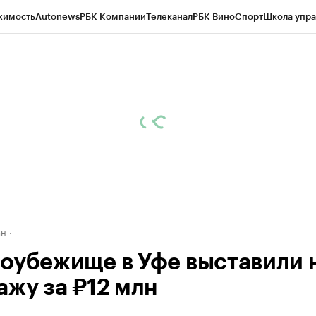
жимость
Autonews
РБК Компании
Телеканал
РБК Вино
Спорт
Школа упра
д
Стиль
Крипто
РБК Бизнес-среда
Дискуссионный клуб
Исследования
К
рагентов
Политика
Экономика
Бизнес
Технологии и медиа
Финансы
Рын
ан
оубежище в Уфе выставили 
ажу за ₽12 млн