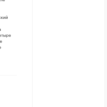
ский
а
етыре
е
е