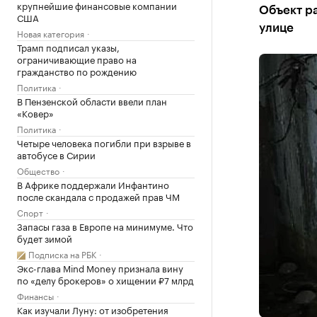
крупнейшие финансовые компании
Объект р
США
улице
Новая категория
Трамп подписал указы,
ограничивающие право на
гражданство по рождению
Политика
В Пензенской области ввели план
«Ковер»
Политика
Четыре человека погибли при взрыве в
автобусе в Сирии
Общество
В Африке поддержали Инфантино
после скандала с продажей прав ЧМ
Спорт
Запасы газа в Европе на минимуме. Что
будет зимой
Подписка на РБК
Экс-глава Mind Money признала вину
по «делу брокеров» о хищении ₽7 млрд
Финансы
Как изучали Луну: от изобретения