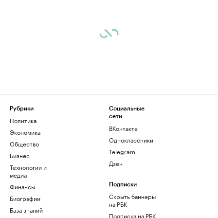
Рубрики
Социальные
сети
Политика
ВКонтакте
Экономика
Одноклассники
Общество
Telegram
Бизнес
Дзен
Технологии и
медиа
Финансы
Подписки
Скрыть баннеры
Биографии
на РБК
База знаний
Подписка на РБК