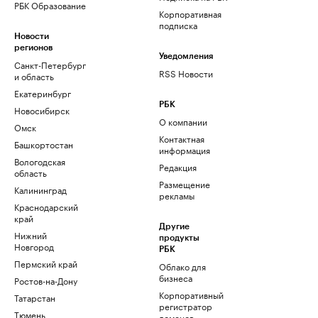
РБК Образование
Корпоративная
подписка
Новости
регионов
Уведомления
Санкт-Петербург
RSS Новости
и область
Екатеринбург
РБК
Новосибирск
О компании
Омск
Контактная
Башкортостан
информация
Вологодская
Редакция
область
Размещение
Калининград
рекламы
Краснодарский
край
Другие
Нижний
продукты
Новгород
РБК
Пермский край
Облако для
бизнеса
Ростов-на-Дону
Корпоративный
Татарстан
регистратор
Тюмень
доменов