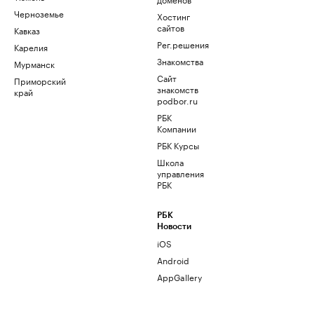
Черноземье
Хостинг
сайтов
Кавказ
Рег.решения
Карелия
Знакомства
Мурманск
Сайт
Приморский
знакомств
край
podbor.ru
РБК
Компании
РБК Курсы
Школа
управления
РБК
РБК
Новости
iOS
Android
AppGallery