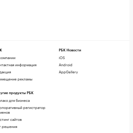
К
РБК Новости
компании
iOS
нтактная информация
Android
дакция
AppGallery
змещение рекламы
угие продукты РБК
лако для бизнеса
рпоративный регистратор
менов
стинг сайтов
г.решения