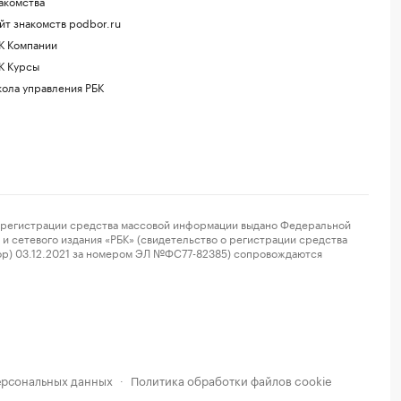
акомства
йт знакомств podbor.ru
К Компании
К Курсы
ола управления РБК
регистрации средства массовой информации выдано Федеральной
и сетевого издания «РБК» (свидетельство о регистрации средства
ор) 03.12.2021 за номером ЭЛ №ФС77-82385) сопровождаются
ерсональных данных
Политика обработки файлов cookie
·