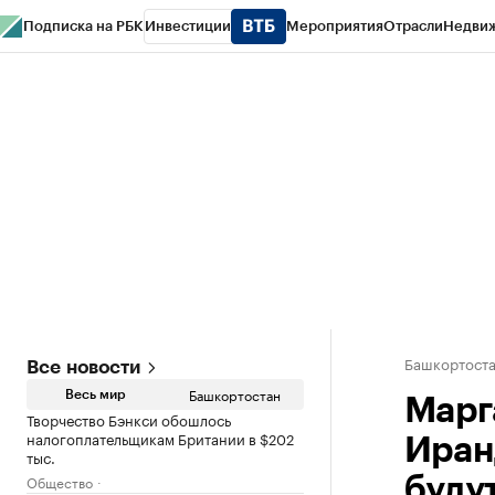
Подписка на РБК
Инвестиции
Мероприятия
Отрасли
Недви
РБК Курсы
РБК Life
Тренды
Визионеры
Национальные проекты
Горо
Спецпроекты СПб
Конференции СПб
Спецпроекты
Проверка конт
Башкортост
Все новости
Башкортостан
Весь мир
Марг
Творчество Бэнкси обошлось
налогоплательщикам Британии в $202
Иран
тыс.
Общество
буду