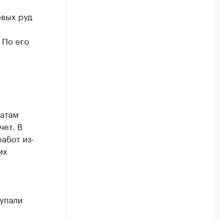
вых руд
 По его
татам
ет. В
абот из-
их
упали