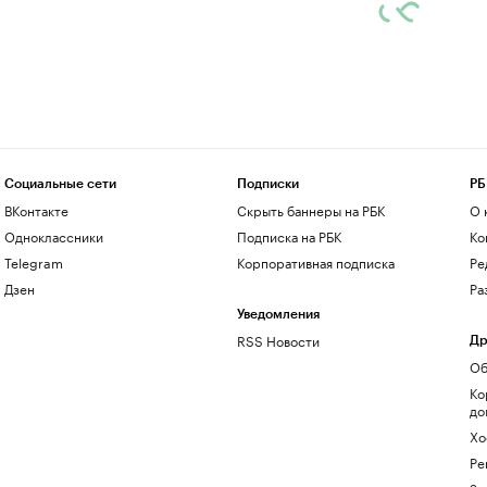
Социальные сети
Подписки
РБ
ВКонтакте
Скрыть баннеры на РБК
О 
Одноклассники
Подписка на РБК
Ко
Telegram
Корпоративная подписка
Ре
Дзен
Ра
Уведомления
RSS Новости
Др
Об
Ко
до
Хо
Ре