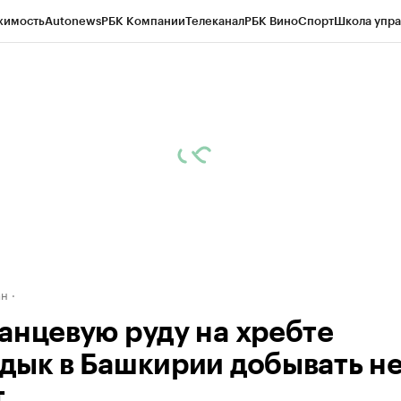
жимость
Autonews
РБК Компании
Телеканал
РБК Вино
Спорт
Школа упра
д
Стиль
Крипто
РБК Бизнес-среда
Дискуссионный клуб
Исследования
К
рагентов
Политика
Экономика
Бизнес
Технологии и медиа
Финансы
Рын
ан
анцевую руду на хребте
дык в Башкирии добывать н
т