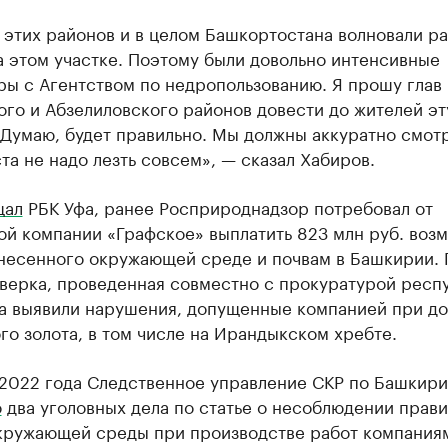
 этих районов и в целом Башкортостана волновали р
 этом участке. Поэтому были довольно интенсивные
ры с Агентством по недропользованию. Я прошу глав
го и Абзелиловского районов довести до жителей эт
Думаю, будет правильно. Мы должны аккуратно смотр
та не надо лезть совсем», — сказал Хабиров.
щал
РБК Уфа, ранее Росприроднадзор потребовал от
ой компании «Графское» выплатить 823 млн руб. воз
анесенного окружающей среде и почвам в Башкирии.
верка, проведенная совместно с прокуратурой респ
а выявили нарушения, допущенные компанией при д
о золота, в том числе на Ирандыкском хребте.
 2022 года Следственное управление СКР по Башкир
о
два уголовных дела по статье о несоблюдении прави
кружающей среды при производстве работ компания