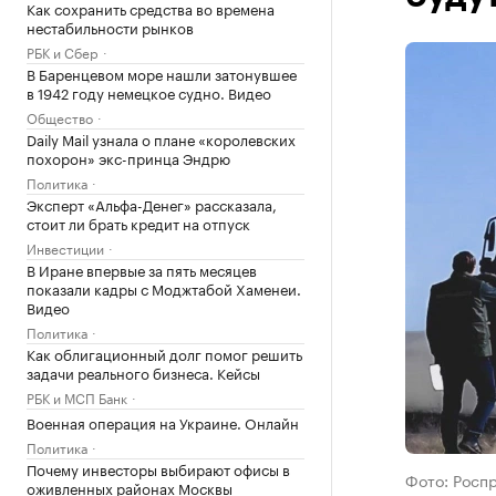
Как сохранить средства во времена
нестабильности рынков
РБК и Сбер
В Баренцевом море нашли затонувшее
в 1942 году немецкое судно. Видео
Общество
Daily Mail узнала о плане «королевских
похорон» экс-принца Эндрю
Политика
Эксперт «Альфа-Денег» рассказала,
стоит ли брать кредит на отпуск
Инвестиции
В Иране впервые за пять месяцев
показали кадры с Моджтабой Хаменеи.
Видео
Политика
Как облигационный долг помог решить
задачи реального бизнеса. Кейсы
РБК и МСП Банк
Военная операция на Украине. Онлайн
Политика
Почему инвесторы выбирают офисы в
Фото: Росп
оживленных районах Москвы