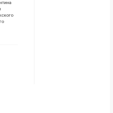
нтина
й
кского
го