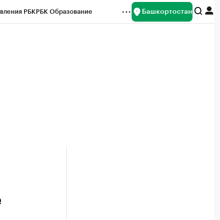
Башкортостан
вления РБК
РБК Образование
редитные рейтинги
Франшизы
Газета
ок наличной валюты
е