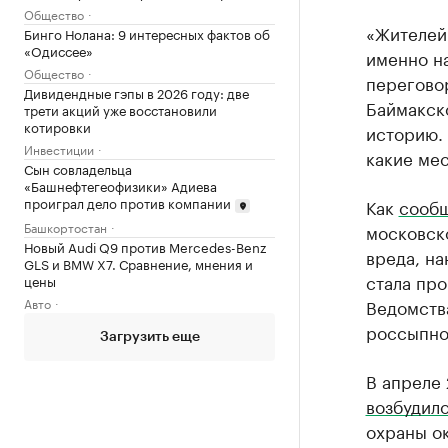
Общество
«Жителей
Бинго Нолана: 9 интересных фактов об
«Одиссее»
именно на
Общество
перегово
Дивидендные гэпы в 2026 году: две
Баймакско
трети акций уже восстановили
котировки
историю. 
Инвестиции
какие мес
Сын совладельца
«Башнефтегеофизики» Адиева
проиграл дело против компании
Как
сооб
Башкортостан
московск
Новый Audi Q9 против Mercedes-Benz
вреда, н
GLS и BMW X7. Сравнение, мнения и
стала про
цены
Авто
Ведомств
россыпног
Загрузить еще
В апреле
возбудил
охраны о