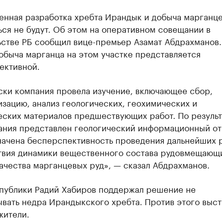
нная разработка хребта Ирандык и добыча марганце
ся не будут. Об этом на оперативном совещании в
ьстве РБ сообщил вице-премьер Азамат Абдрахманов.
обыча марганца на этом участке представляется
ективной.
ски компания провела изучение, включающее сбор,
зацию, анализ геологических, геохимических и
еских материалов предшествующих работ. По резуль
ания представлен геологический информационный отч
начена бесперспективность проведения дальнейших р
ствия динамики вещественного состава рудовмещающ
ачества марганцевых руд», — сказал Абдрахманов.
спублики Радий Хабиров поддержал решение не
вать недра Ирандыкского хребта. Против этого выст
жители.