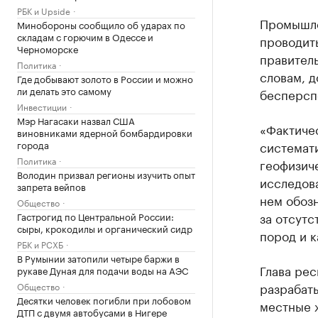
РБК и Upside
Промышле
Минобороны сообщило об ударах по
складам с горючим в Одессе и
проводить
Черноморске
правител
Политика
словам, д
Где добывают золото в России и можно
ли делать это самому
бесперсп
Инвестиции
Мэр Нагасаки назвал США
«Фактиче
виновниками ядерной бомбардировки
города
системати
Политика
геофизич
Володин призвал регионы изучить опыт
исследов
запрета вейпов
нем обоз
Общество
за отсут
Гастрогид по Центральной России:
сыры, крокодилы и органический сидр
пород и к
РБК и РСХБ
В Румынии затопили четыре баржи в
Глава ре
рукаве Дуная для подачи воды на АЭС
разрабаты
Общество
Десятки человек погибли при лобовом
местные 
ДТП с двумя автобусами в Нигере