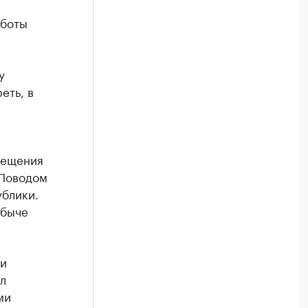
аботы
у
еть, в
мещения
 Поводом
ублики.
обыче
ии
л
ми