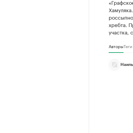
«Графско
Хамуляка
россыпног
хребта. 
участка, 
Авторы
Теги
Наиль