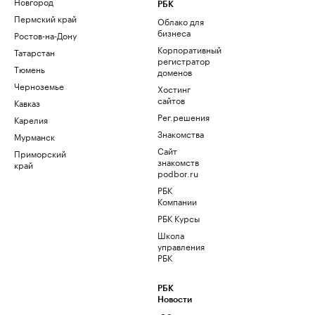
Новгород
РБК
Пермский край
Облако для
бизнеса
Ростов-на-Дону
Корпоративный
Татарстан
регистратор
Тюмень
доменов
Черноземье
Хостинг
сайтов
Кавказ
Рег.решения
Карелия
Знакомства
Мурманск
Сайт
Приморский
знакомств
край
podbor.ru
РБК
Компании
РБК Курсы
Школа
управления
РБК
РБК
Новости