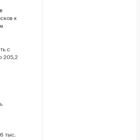
в
сков к
ым
ть с
о 205,2
а
,
ь.
6 тыс.