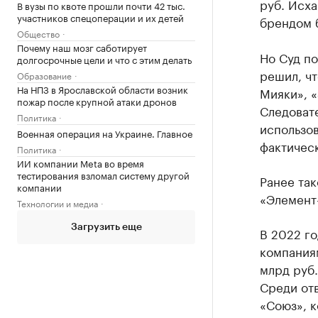
руб. Исха
В вузы по квоте прошли почти 42 тыс.
участников спецоперации и их детей
брендом б
Общество
Почему наш мозг саботирует
Но Суд п
долгосрочные цели и что с этим делать
решил, ч
Образование
На НПЗ в Ярославской области возник
Мияки», «
пожар после крупной атаки дронов
Следовате
Политика
использов
Военная операция на Украине. Главное
фактическ
Политика
ИИ компании Meta во время
тестирования взломал систему другой
Ранее та
компании
«Элемент
Технологии и медиа
Загрузить еще
В 2022 г
компаниям
млрд руб.
Среди от
«Союз», к