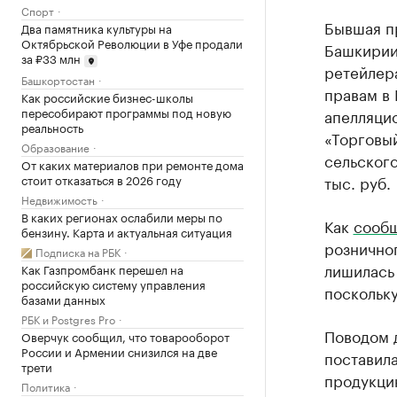
Спорт
Бывшая пр
Два памятника культуры на
Октябрьской Революции в Уфе продали
Башкирии 
за ₽33 млн
ретейлера
Башкортостан
правам в
Как российские бизнес-школы
пересобирают программы под новую
апелляци
реальность
«Торговый
Образование
сельского
От каких материалов при ремонте дома
стоит отказаться в 2026 году
тыс. руб.
Недвижимость
В каких регионах ослабили меры по
Как
сооб
бензину. Карта и актуальная ситуация
розничног
Подписка на РБК
лишилась 
Как Газпромбанк перешел на
российскую систему управления
поскольк
базами данных
РБК и Postgres Pro
Поводом д
Оверчук сообщил, что товарооборот
России и Армении снизился на две
поставила
трети
продукцию
Политика