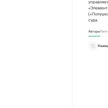
управляе
«Элемент
(«Полушка
суда.
Авторы
Теги
Наиль