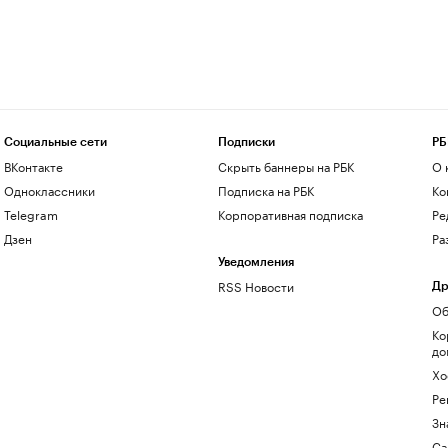
Социальные сети
Подписки
РБ
ВКонтакте
Скрыть баннеры на РБК
О 
Одноклассники
Подписка на РБК
Ко
Telegram
Корпоративная подписка
Ре
Дзен
Ра
Уведомления
RSS Новости
Др
Об
Ко
до
Хо
Ре
Зн
Са