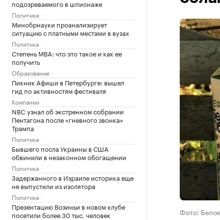
подозреваемого в шпионаже
Политика
Минобрнауки проанализирует
ситуацию с платными местами в вузах
Политика
Степень MBA: что это такое и как ее
получить
Образование
Пикник Афиши в Петербурге: вышел
гид по активностям фестиваля
Компании
NBC узнал об экстренном собрании
Пентагона после «гневного звонка»
Трампа
Политика
Бывшего посла Украины в США
обвинили в незаконном обогащении
Политика
Задержанного в Израиле историка еще
не выпустили из изолятора
Политика
Презентацию Возиньи в новом клубе
Фото: Белое
посетили более 30 тыс. человек