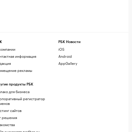
К
РБК Новости
компании
iOS
нтактная информация
Android
дакция
AppGallery
змещение рекламы
угие продукты РБК
лако для бизнеса
рпоративный регистратор
менов
стинг сайтов
г.решения
акомства
йт знакомств podbor.ru