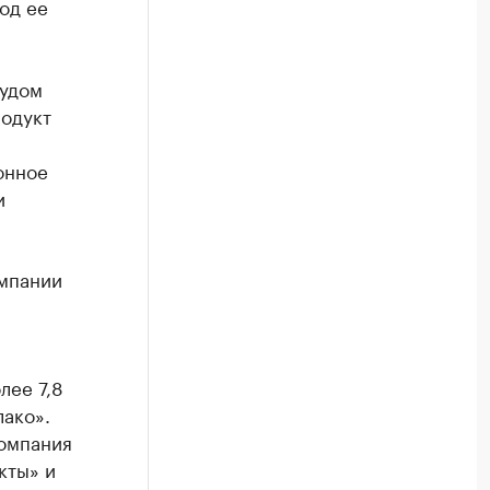
од ее
судом
одукт
онное
и
омпании
лее 7,8
лако».
компания
кты» и