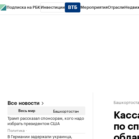
Подписка на РБК
Инвестиции
Мероприятия
Отрасли
Недви
РБК Курсы
РБК Life
Тренды
Визионеры
Национальные проекты
Горо
Спецпроекты СПб
Конференции СПб
Спецпроекты
Проверка конт
Башкортост
Все новости
Башкортостан
Весь мир
Касс
Трамп рассказал спонсорам, кого надо
избрать президентом США
по с
Политика
В Германии задержали украинца,
обла