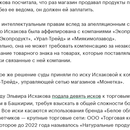
кова посчитала, что раз магазин продавал продукты п
ез ее ведома, он должен ей заплатить.
о интеллектуальным правам вслед за апелляционным 
то Исхакова была аффилирована с компаниями «Экопр
Экопродукт», «Урал-Трейд» и «Миякимолзавод».
льно, она не может требовать компенсацию за незак
ание товарного знака на товарах, которые поставлял
и связанные с ней компании.
кое же решение суды приняли по иску Исхаковой к к
-Трейд», управляющей сетью магазинов «Монетка».
оду Эльвира Исхакова
подала девять исков
к торговым
 в Башкирии, требуя взыскать в общей сложности бо
 Все иски касаются использования бренда «Белое об
ветчиков — крупные торговые сети: ООО «Торговая 
оторое до 2022 года называлось «Натуральные проду