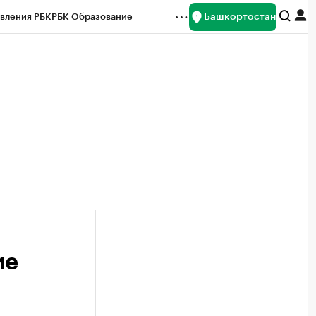
Башкортостан
вления РБК
РБК Образование
редитные рейтинги
Франшизы
Газета
ок наличной валюты
ие