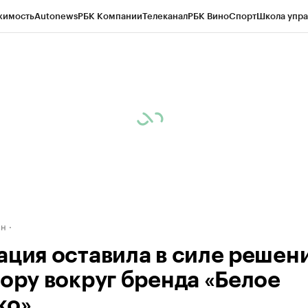
жимость
Autonews
РБК Компании
Телеканал
РБК Вино
Спорт
Школа упра
д
Стиль
Крипто
РБК Бизнес-среда
Дискуссионный клуб
Исследования
К
рагентов
Политика
Экономика
Бизнес
Технологии и медиа
Финансы
Рын
ан
ация оставила в силе решен
пору вокруг бренда «Белое
ко»