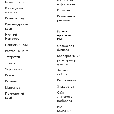
Башкортостан
информация
Вологодская
Редакция
область
Размещение
Калининград
рекламы
Краснодарский
край
Другие
Нижний
продукты
Новгород
РБК
Пермский край
Облако для
бизнеса
Ростов-на-Дону
Корпоративный
Татарстан
регистратор
Тюмень
доменов
Черноземье
Хостинг
сайтов
Кавказ
Рег.решения
Карелия
Знакомства
Мурманск
Сайт
Приморский
знакомств
край
podbor.ru
РБК
Компании