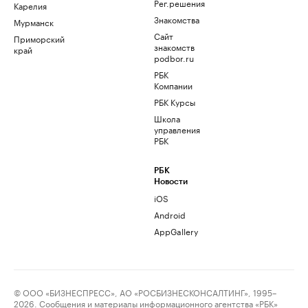
Рег.решения
Карелия
Знакомства
Мурманск
Сайт
Приморский
знакомств
край
podbor.ru
РБК
Компании
РБК Курсы
Школа
управления
РБК
РБК
Новости
iOS
Android
AppGallery
© ООО «БИЗНЕСПРЕСС», АО «РОСБИЗНЕСКОНСАЛТИНГ», 1995–
2026. Сообщения и материалы информационного агентства «РБК»