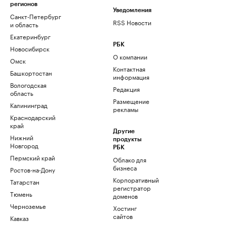
регионов
Уведомления
Санкт-Петербург
RSS Новости
и область
Екатеринбург
РБК
Новосибирск
О компании
Омск
Контактная
Башкортостан
информация
Вологодская
Редакция
область
Размещение
Калининград
рекламы
Краснодарский
край
Другие
Нижний
продукты
Новгород
РБК
Пермский край
Облако для
бизнеса
Ростов-на-Дону
Корпоративный
Татарстан
регистратор
Тюмень
доменов
Черноземье
Хостинг
сайтов
Кавказ