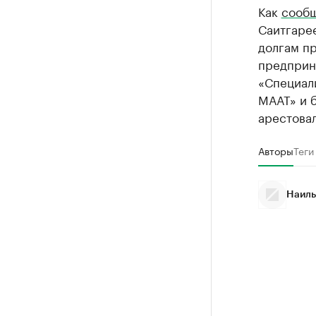
Как
сооб
Саитгарее
долгам пр
предприн
«Специал
МААТ» и б
арестова
Авторы
Теги
Наиль