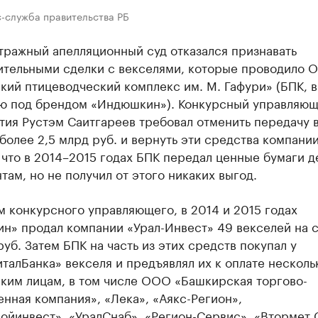
с-служба правительства РБ
тражный апелляционный суд отказался признавать
ительными сделки с векселями, которые проводило 
кий птицеводческий комплекс им. М. Гафури» (БПК, 
ю под брендом «Индюшкин»). Конкурсный управляю
тия Рустэм Саитгареев требовал отменить передачу 
более 2,5 млрд руб. и вернуть эти средства компани
 что в 2014–2015 годах БПК передал ценные бумаги д
там, но не получил от этого никаких выгод.
 конкурсного управляющего, в 2014 и 2015 годах
н» продал компании «Урал-Инвест» 49 векселей на 
руб. Затем БПК на часть из этих средств покупал у
талБанка» векселя и предъявлял их к оплате несколь
ким лицам, в том числе ООО «Башкирская торгово-
нная компания», «Лека», «Аякс-Регион»,
ойинвест», «УралСнаб», «Регион-Сервис», «Втормет 