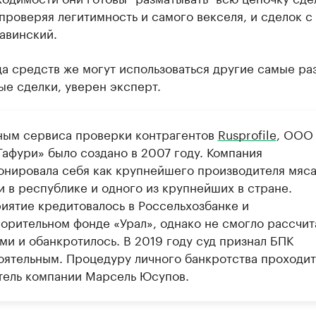
проверяя легитимность и самого векселя, и сделок с
авинский.
а средств же могут использоваться другие самые ра
е сделки, уверен эксперт.
ным сервиса проверки контрагентов
Rusprofile
, ООО
Гафури» было создано в 2007 году. Компания
онировала себя как крупнейшего производителя мяс
и в республике и одного из крупнейших в стране.
иятие кредитовалось в Россельхозбанке и
ворительном фонде «Урал», однако не смогло рассчит
ми и обанкротилось. В 2019 году суд признал БПК
оятельным. Процедуру личного банкротства проходит
тель компании Марсель Юсупов.