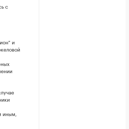
сь с
ион" и
ркеловой
рных
шении
случае
ники
м иным,