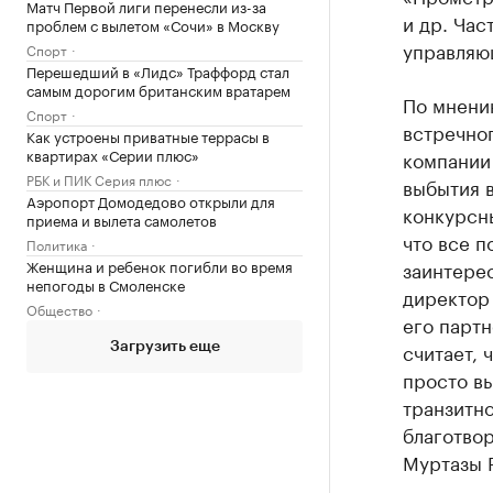
Матч Первой лиги перенесли из-за
и др. Час
проблем с вылетом «Сочи» в Москву
управляю
Спорт
Перешедший в «Лидс» Траффорд стал
самым дорогим британским вратарем
По мнению
Спорт
встречног
Как устроены приватные террасы в
квартирах «Серии плюс»
компании 
РБК и ПИК Серия плюс
выбытия 
Аэропорт Домодедово открыли для
конкурсн
приема и вылета самолетов
что все п
Политика
Женщина и ребенок погибли во время
заинтере
непогоды в Смоленске
директор
Общество
его парт
считает, 
Загрузить еще
просто в
транзитно
благотво
Муртазы 