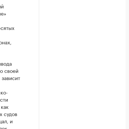
ий
ые»
есятых
онах,
ывода
по своей
 зависит
ско-
ости
 как
х судов
ал, и
лок