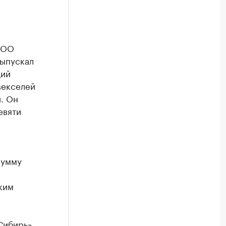
ООО
выпускал
щий
векселей
и. Он
евяти
сумму
ким
Сибирь»