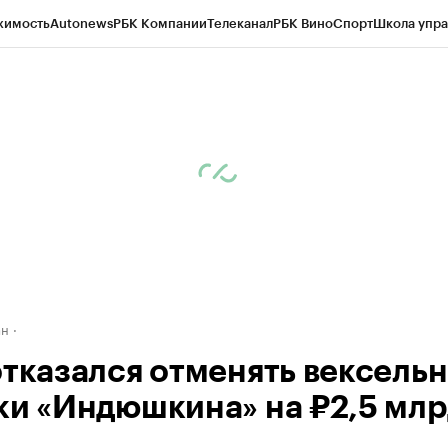
жимость
Autonews
РБК Компании
Телеканал
РБК Вино
Спорт
Школа упра
д
Стиль
Крипто
РБК Бизнес-среда
Дискуссионный клуб
Исследования
К
рагентов
Политика
Экономика
Бизнес
Технологии и медиа
Финансы
Рын
ан
отказался отменять вексель
ки «Индюшкина» на ₽2,5 млр