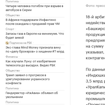
Политика
Фото: прес
Четыре человека погибли при взрыве в
автобусе в Сирии
Общество
18-й арби
В Африке поддержали Инфантино
недейств
после скандала с продажей прав ЧМ
«Башкирс
Спорт
Запасы газа в Европе на минимуме. Что
продукци
будет зимой
предприя
Подписка на РБК
на сумму 
Экс-глава Mind Money признала вину
указывал,
по «делу брокеров» о хищении ₽7 млрд
Финансы
контраген
Как изучали Луну: от изобретения
телескопа до высадки. Видео РБК
По данным
Общество
«Индюшки
Трамп заявил о прогрессе в
урегулировании украинского
3,5 млрд 
конфликта
«УралКапи
Политика
юридичес
Гендиректор «ИжАвиа» объявил об
увольнении
промышле
Политика
«Промстр