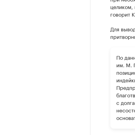
целиком, 
говорит К
Для вывод
притворны
По дан
им. М. 
позици
индейк
Предпр
благот
с долга
несост
основа