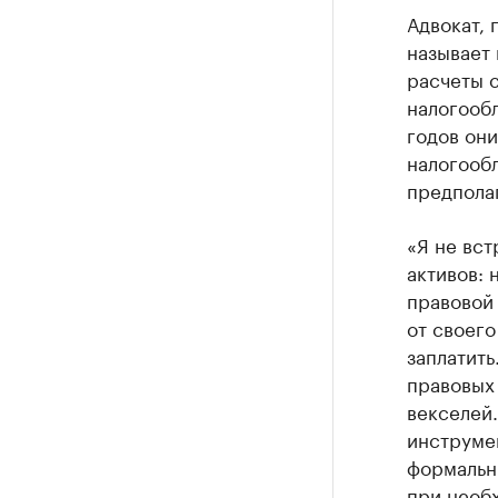
Адвокат,
называет
расчеты с
налогообл
годов он
налогообл
предполаг
«Я не вст
активов: 
правовой 
от своего
заплатить
правовых 
векселей.
инструмен
формальны
при необх