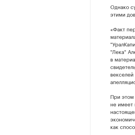
Однако су
этими до
«Факт пе
материал
"УралКап
"Лека" А
в матери
свидетел
векселей 
апелляцио
При этом 
не имеет 
настояще
экономич
как спосо