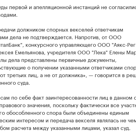
ды первой и апелляционной инстанций не согласили
водами.
редачи должником спорных векселей ответчикам
ами дела не подтверждается. Напротив, от ООО
италБанк", конкурсного управляющего ООО "Аякс-Рег
лексея Емельянова, учредителя ООО "Лека" Елены Ма
алы дела представлены первичные документы,
ьствующие о получении указанными ответчиками спо
от третьих лиц, а не от должника», — говорится в ре
нного суда.
сам по себе факт заинтересованности лиц в данном 
правового значения, поскольку фактически все участ
го обособленного спора были объединены единым
еским интересом и передача векселя являлась не че
бом расчета между указанными лицами, указал суд.