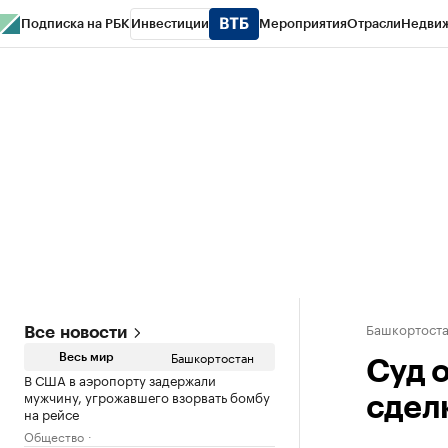
Подписка на РБК
Инвестиции
Мероприятия
Отрасли
Недви
РБК Курсы
РБК Life
Тренды
Визионеры
Национальные проекты
Горо
Спецпроекты СПб
Конференции СПб
Спецпроекты
Проверка конт
Башкортост
Все новости
Башкортостан
Весь мир
Суд 
В США в аэропорту задержали
мужчину, угрожавшего взорвать бомбу
сдел
на рейсе
Общество