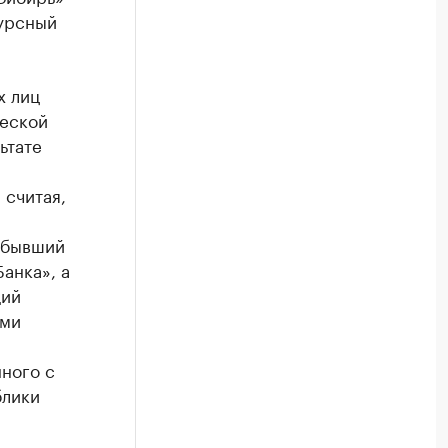
курсный
х лиц
ческой
ьтате
 считая,
 бывший
анка», а
щий
ями
нного с
блики