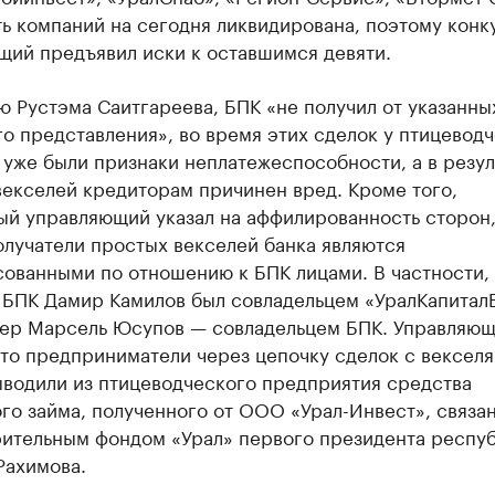
ть компаний на сегодня ликвидирована, поэтому кон
щий предъявил иски к оставшимся девяти.
 Рустэма Саитгареева, БПК «не получил от указанны
о представления», во время этих сделок у птицевод
уже были признаки неплатежеспособности, а в резул
векселей кредиторам причинен вред. Кроме того,
ый управляющий указал на аффилированность сторон,
олучатели простых векселей банка являются
сованными по отношению к БПК лицами. В частности,
 БПК Дамир Камилов был совладельцем «УралКапиталБ
нер Марсель Юсупов — совладельцем БПК. Управляю
что предприниматели через цепочку сделок с вексел
ыводили из птицеводческого предприятия средства
го займа, полученного от ООО «Урал-Инвест», связа
рительным фондом «Урал» первого президента респу
Рахимова.