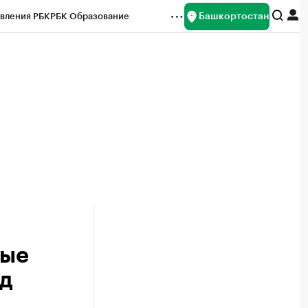
Башкортостан
вления РБК
РБК Образование
редитные рейтинги
Франшизы
Газета
ок наличной валюты
ные
д