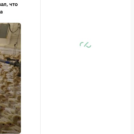
ал, что
а