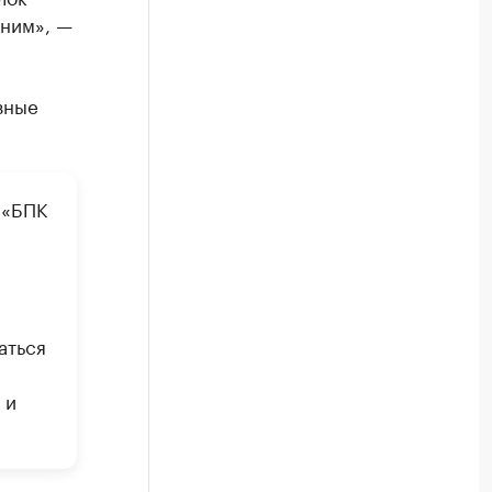
 ним», —
зные
 «БПК
а
аться
 и