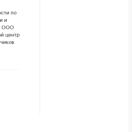
ости по
и и
к ООО
ой центр
тчиков