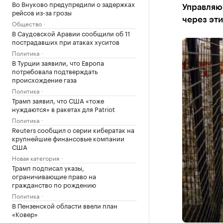
Во Внуково предупредили о задержках
Управляю
рейсов из-за грозы
через эти
Общество
В Саудовской Аравии сообщили об 11
пострадавших при атаках хуситов
Политика
В Турции заявили, что Европа
потребовала подтверждать
происхождение газа
Политика
Трамп заявил, что США «тоже
нуждаются» в ракетах для Patriot
Политика
Reuters сообщил о серии кибератак на
крупнейшие финансовые компании
США
Новая категория
Трамп подписал указы,
ограничивающие право на
гражданство по рождению
Политика
В Пензенской области ввели план
«Ковер»