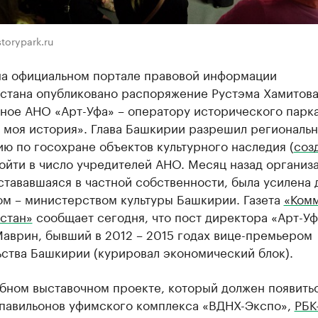
torypark.ru
на официальном портале правовой информации
стана опубликовано распоряжение Рустэма Хамитова
ное АНО «Арт-Уфа» – оператору исторического парк
– моя история». Глава Башкирии разрешил региональ
ю по госохране объектов культурного наследия (
соз
ойти в число учредителей АНО. Месяц назад организа
тававшаяся в частной собственности, была усилена 
ом – министерством культуры Башкирии. Газета
«Комм
стан»
сообщает сегодня, что пост директора «Арт-Уф
аврин, бывший в 2012 – 2015 годах вице-премьером
ства Башкирии (курировал экономический блок).
бном выставочном проекте, который должен появитьс
 павильонов уфимского комплекса «ВДНХ-Экспо»,
РБК