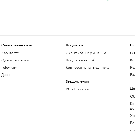
Социальные сети
Подписки
РБ
ВКонтакте
Скрыть баннеры на РБК
О 
Одноклассники
Подписка на РБК
Ко
Telegram
Корпоративная подписка
Ре
Дзен
Ра
Уведомления
RSS Новости
Др
Об
Ко
до
Хо
Ре
Зн