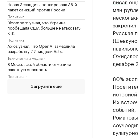
писал
еще
Новая Зеландия анонсировала 36-й
млн рубле
пакет санкций против России
нескольки
Политика
Bloomberg узнал, что Украина
закрепил
пообещала США больше не атаковать
Русская п
КТК
(Шевкунов
Политика
Axios узнал, что OpenAI замедлила
павильоно
разработку ИИ-модели Astra
Ожидалось
Технологии и медиа
декабре 2
В Московской области отменили
ракетную опасность
Политика
80% экспо
Посетител
Загрузить еще
историей
Их встре
событий, 
Романовых
соучредит
культурн