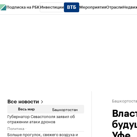
Подписка на РБК
Инвестиции
Мероприятия
Отрасли
Недви
РБК Курсы
РБК Life
Тренды
Визионеры
Национальные проекты
Горо
Спецпроекты СПб
Конференции СПб
Спецпроекты
Проверка конт
Башкортост
Все новости
Башкортостан
Весь мир
Влас
Губернатор Севастополя заявил об
отражении атаки дронов
буду
Политика
Больше прогулок, свежего воздуха и
Уфе