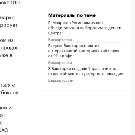
оект 100
парка,
Материалы по теме
Е. Маврин: «Регионам нужно
урирует
объединяться, а не бороться за деньги
центра»
ом из
Башкортостан
Бюджет Башкирии оплатит
городов.
интерактивный «исторический парк»
уже в
от РПЦ в Уфе
Башкортостан
В Башкирии создали Управление по
охране объектов культурного наследия
Башкортостан
ться с
тбоксов.
чей и
о
е
ОАО