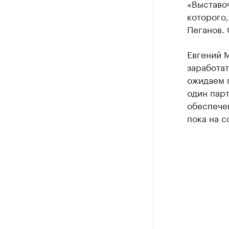
«Выставо
которого
Пеганов. 
Евгений М
заработат
ожидаем п
один парт
обеспече
пока на с