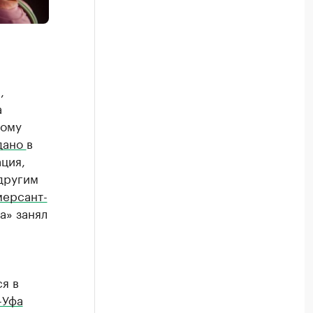
,
а
ному
дано
в
ция,
другим
ерсант-
а» занял
я в
-Уфа