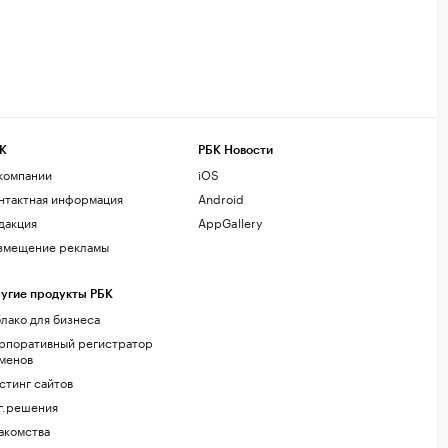
К
РБК Новости
компании
iOS
нтактная информация
Android
дакция
AppGallery
змещение рекламы
угие продукты РБК
лако для бизнеса
рпоративный регистратор
менов
стинг сайтов
г.решения
акомства