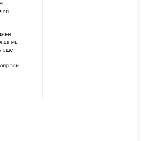
м
лий
лжен
огда мы
ь еще
вопросы