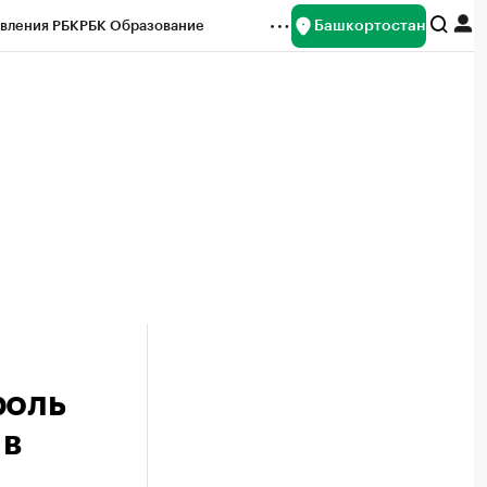
Башкортостан
вления РБК
РБК Образование
редитные рейтинги
Франшизы
Газета
ок наличной валюты
роль
 в