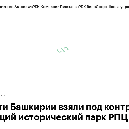
жимость
Autonews
РБК Компании
Телеканал
РБК Вино
Спорт
Школа упра
д
Стиль
Крипто
РБК Бизнес-среда
Дискуссионный клуб
Исследования
К
рагентов
Политика
Экономика
Бизнес
Технологии и медиа
Финансы
Рын
ан
ти Башкирии взяли под конт
щий исторический парк РПЦ