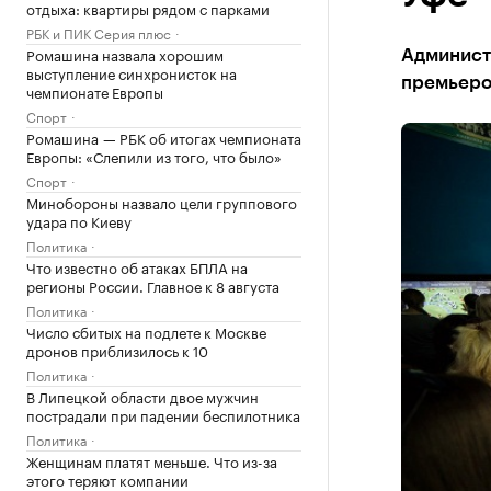
отдыха: квартиры рядом с парками
РБК и ПИК Серия плюс
Ромашина назвала хорошим
Админист
выступление синхронисток на
премьер
чемпионате Европы
Спорт
Ромашина — РБК об итогах чемпионата
Европы: «Слепили из того, что было»
Спорт
Минобороны назвало цели группового
удара по Киеву
Политика
Что известно об атаках БПЛА на
регионы России. Главное к 8 августа
Политика
Число сбитых на подлете к Москве
дронов приблизилось к 10
Политика
В Липецкой области двое мужчин
пострадали при падении беспилотника
Политика
Женщинам платят меньше. Что из-за
этого теряют компании