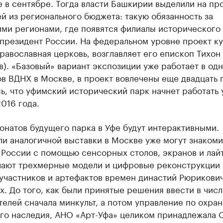
 в сентябре. Тогда власти Башкирии выделили на пр
й из регионального бюджета: такую обязанность за
ми регионами, где появятся филиалы исторического 
 президент России. На федеральном уровне проект к
равославная церковь, возглавляет его епископ Тихон
). «Базовый» вариант экспозиции уже работает в одн
в ВДНХ в Москве, в проект вовлечены еще двадцать 
, что уфимский исторический парк начнет работать 
016 года.
натов будущего парка в Уфе будут интерактивными.
и аналогичной выставки в Москве уже могут знакоми
 России с помощью сенсорных столов, экранов и лай
чают трехмерные модели и цифровые реконструкции
участников и артефактов времен династий Рюрикови
. До того, как были принятые решения ввести в числ
елей сначала минкульт, а потом управление по охран
ого наследия, АНО «Арт-Уфа» целиком принадлежала 