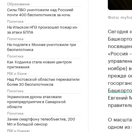
Образование
Силы ПВО уничтожили над Россией
почти 400 беспилотников за ночь
Фото: myhis
Политика
На Ильском НПЗ произошел пожар из-
Сегодня 
за атаки БПЛА
Башкорто
Политика
На подлете к Москве уничтожили три
посвящен
беспилотника
«Россия 
Политика
управлени
Как Ходынка стала новым центром
притяжения
ноябре) в
РБК и Stone
прежде ос
Над Ростовской областью перехватили
госорган
более 30 беспилотников
Башкорто
Политика
Евгений М
Украинские дроны атаковали
промпредприятие в Самарской
правитель
области
Политика
О масшта
Зачем смартфону телеобъектив, 200
Мп и большой сенсор
одном из
РБК и Huawei