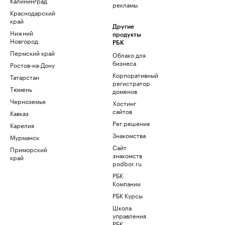
Калининград
рекламы
Краснодарский
край
Другие
Нижний
продукты
Новгород
РБК
Пермский край
Облако для
бизнеса
Ростов-на-Дону
Корпоративный
Татарстан
регистратор
Тюмень
доменов
Черноземье
Хостинг
сайтов
Кавказ
Рег.решения
Карелия
Знакомства
Мурманск
Сайт
Приморский
знакомств
край
podbor.ru
РБК
Компании
РБК Курсы
Школа
управления
РБК