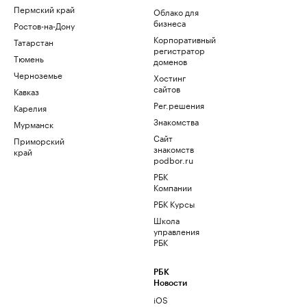
Пермский край
Облако для
бизнеса
Ростов-на-Дону
Корпоративный
Татарстан
регистратор
Тюмень
доменов
Черноземье
Хостинг
сайтов
Кавказ
Рег.решения
Карелия
Знакомства
Мурманск
Сайт
Приморский
знакомств
край
podbor.ru
РБК
Компании
РБК Курсы
Школа
управления
РБК
РБК
Новости
iOS