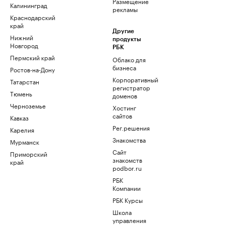
Размещение
Калининград
рекламы
Краснодарский
край
Другие
Нижний
продукты
Новгород
РБК
Пермский край
Облако для
бизнеса
Ростов-на-Дону
Корпоративный
Татарстан
регистратор
Тюмень
доменов
Черноземье
Хостинг
сайтов
Кавказ
Рег.решения
Карелия
Знакомства
Мурманск
Сайт
Приморский
знакомств
край
podbor.ru
РБК
Компании
РБК Курсы
Школа
управления