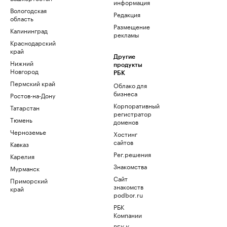
информация
Вологодская
Редакция
область
Размещение
Калининград
рекламы
Краснодарский
край
Другие
Нижний
продукты
Новгород
РБК
Пермский край
Облако для
бизнеса
Ростов-на-Дону
Корпоративный
Татарстан
регистратор
Тюмень
доменов
Черноземье
Хостинг
сайтов
Кавказ
Рег.решения
Карелия
Знакомства
Мурманск
Сайт
Приморский
знакомств
край
podbor.ru
РБК
Компании
РБК Курсы