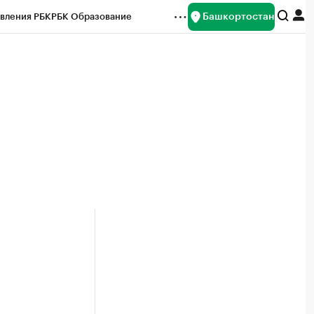
Башкортостан
вления РБК
РБК Образование
редитные рейтинги
Франшизы
Газета
ок наличной валюты