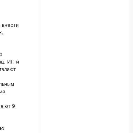
 внести
х,
а
ц, ИП и
твляют
альным
ия.
е от 9
по