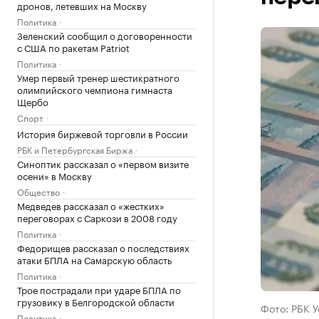
дронов, летевших на Москву
Политика
Зеленский сообщил о договоренности
с США по ракетам Patriot
Политика
Умер первый тренер шестикратного
олимпийского чемпиона гимнаста
Щербо
Спорт
История биржевой торговли в России
РБК и Петербургская Биржа
Синоптик рассказал о «первом визите
осени» в Москву
Общество
Медведев рассказал о «жестких»
переговорах с Саркози в 2008 году
Политика
Федорищев рассказал о последствиях
атаки БПЛА на Самарскую область
Политика
Трое пострадали при ударе БПЛА по
грузовику в Белгородской области
Фото: РБК 
Политика