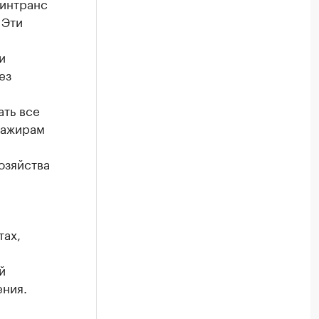
Минтранс
 Эти
и
ез
ать все
сажирам
озяйства
тах,
й
ения.