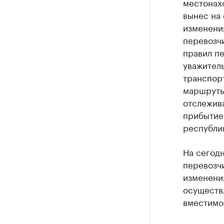
местонах
вынес на
изменени
перевозч
правил пе
уважитель
транспорт
маршруты
отслежив
прибытие
республи
На сегод
перевозч
изменени
осуществ
вместимос