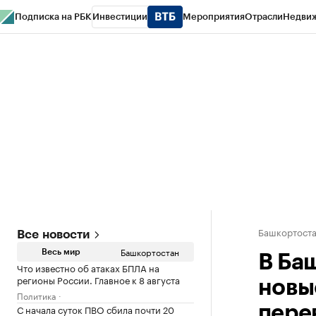
Подписка на РБК
Инвестиции
Мероприятия
Отрасли
Недви
РБК Курсы
РБК Life
Тренды
Визионеры
Национальные проекты
Горо
Спецпроекты СПб
Конференции СПб
Спецпроекты
Проверка конт
Башкортост
Все новости
Башкортостан
Весь мир
В Ба
Что известно об атаках БПЛА на
регионы России. Главное к 8 августа
новы
Политика
С начала суток ПВО сбила почти 20
пере