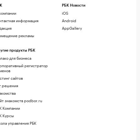
К
РБК Новости
компании
iOS
нтактная информация
Android
дакция
AppGallery
змещение рекламы
угие продукты РБК
лако для бизнеса
рпоративный регистратор
менов
стинг сайтов
г.решения
акомства
йт знакомств podbor.ru
К Компании
К Курсы
ола управления РБК