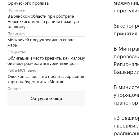
межмуниц
Ормузского пролива
нерегули
Политика
В Брянской области при обстреле
Новенького тяжело ранили пожилую
Законопро
женщину
принятия
Политика
Москвичей предупредили о спаде
жары
В Минтра
Общество
перевозч
Облигации вместо кредита: как малому
Регионал
бизнесу разместить публичный долг
РБК и МСП Банк
Башкирии
Овечкин заявил, что после завершения
карьеры будет жить в Москве
В министе
Спорт
упорядоч
Загрузить еще
транспор
«В Башко
пассажир
расписани