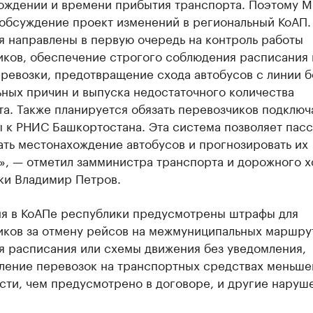
ождении и времени прибытия транспорта. Поэтому 
 обсуждение проект изменений в региональный КоАП.
я направлены в первую очередь на контроль работы
иков, обеспечение строгого соблюдения расписания 
ревозки, предотвращение схода автобусов с линии б
ных причин и выпуска недостаточного количества
а. Также планируется обязать перевозчиков подключ
 к РНИС Башкортостана. Эта система позволяет пас
ать местонахождение автобусов и прогнозировать их
», — отметил замминистра транспорта и дорожного х
ки Владимир Петров.
ня в КоАПе республики предусмотрены штрафы для
иков за отмену рейсов на межмуниципальных маршру
я расписания или схемы движения без уведомления,
ление перевозок на транспортных средствах меньше
ти, чем предусмотрено в договоре, и другие наруш