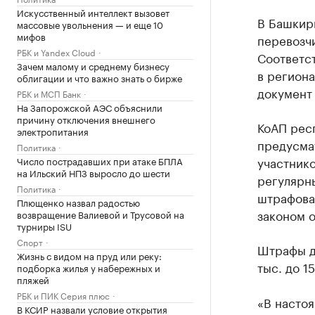
Искусственный интеллект вызовет
В Башкир
массовые увольнения — и еще 10
мифов
перевозч
РБК и Yandex Cloud
Соответс
Зачем малому и среднему бизнесу
в регион
облигации и что важно знать о бирже
документ
РБК и МСП Банк
На Запорожской АЭС объяснили
причину отключения внешнего
КоАП респ
электропитания
предусма
Политика
участник
Число пострадавших при атаке БПЛА
на Ильский НПЗ выросло до шести
регулярн
Политика
штрафова
Плющенко назвал радостью
законом 
возвращение Валиевой и Трусовой на
турниры ISU
Спорт
Штрафы д
Жизнь с видом на пруд или реку:
тыс. до 1
подборка жилья у набережных и
пляжей
РБК и ПИК Серия плюс
«В насто
В КСИР назвали условие открытия