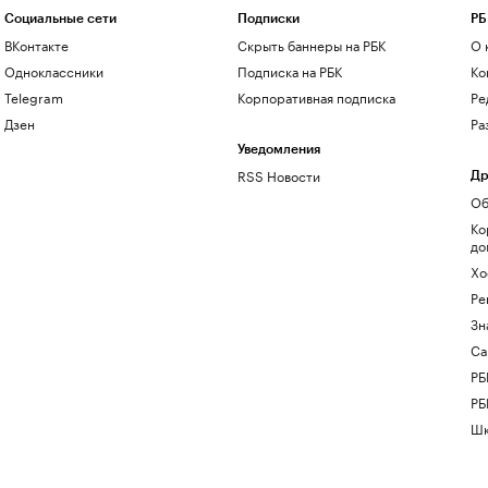
Социальные сети
Подписки
РБ
ВКонтакте
Скрыть баннеры на РБК
О 
Одноклассники
Подписка на РБК
Ко
Telegram
Корпоративная подписка
Ре
Дзен
Ра
Уведомления
RSS Новости
Др
Об
Ко
до
Хо
Ре
Зн
Са
РБ
РБ
Шк