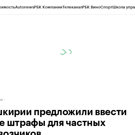
жимость
Autonews
РБК Компании
Телеканал
РБК Вино
Спорт
Школа упра
д
Стиль
Крипто
РБК Бизнес-среда
Дискуссионный клуб
Исследования
К
рагентов
Политика
Экономика
Бизнес
Технологии и медиа
Финансы
Рын
ан
шкирии предложили ввести
е штрафы для частных
возчиков