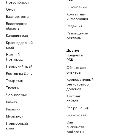
Новосибирск
О компании
Омск
Контактная
Башкортостан
информация
Вологодская
Редакция
область
Размещение
Калининград
рекламы
Краснодарский
край
Другие
Нижний
продукты
Новгород
РБК
Пермский край
Облако для
бизнеса
Ростов-на-Дону
Корпоративный
Татарстан
регистратор
Тюмень
доменов
Черноземье
Хостинг
сайтов
Кавказ
Рег.решения
Карелия
Знакомства
Мурманск
Сайт
Приморский
знакомств
край
podbor.ru