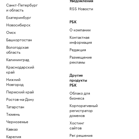
Уведомления
Санкт-Петербург
RSS Новости
и область
Екатеринбург
РБК
Новосибирск
О компании
Омск
Контактная
Башкортостан
информация
Вологодская
Редакция
область
Размещение
Калининград
рекламы
Краснодарский
край
Другие
Нижний
продукты
Новгород
РБК
Пермский край
Облако для
бизнеса
Ростов-на-Дону
Корпоративный
Татарстан
регистратор
Тюмень
доменов
Черноземье
Хостинг
сайтов
Кавказ
Рег.решения
Карелия