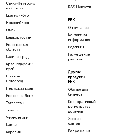
Санкт-Петербург
RSS Новости
и область
Екатеринбург
РБК
Новосибирск
О компании
Омск
Контактная
Башкортостан
информация
Вологодская
Редакция
область
Размещение
Калининград
рекламы
Краснодарский
край
Другие
Нижний
продукты
Новгород
РБК
Пермский край
Облако для
бизнеса
Ростов-на-Дону
Корпоративный
Татарстан
регистратор
Тюмень
доменов
Черноземье
Хостинг
сайтов
Кавказ
Рег.решения
Карелия