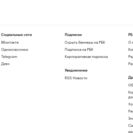
Социальные сети
Подписки
РБ
ВКонтакте
Скрыть баннеры на РБК
О 
Одноклассники
Подписка на РБК
Ко
Telegram
Корпоративная подписка
Ре
Дзен
Ра
Уведомления
RSS Новости
Др
Об
Ко
до
Хо
Ре
Зн
Са
РБ