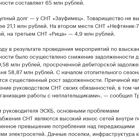
ости составляет 65 млн рублей.
упный долг — у СНТ «Зауфимец». Товарищество не в
е 21,1 млн рублей. На втором месте СНТ «Нефтяник-7»
й, на третьем СНТ «Рица» — 4,9 млн рублей.
оду в результате проведения мероприятий по взыска
ности было осуществлено снижение задолженности д
0,58 млн рублей, просроченной дебиторской задолже
ня 58,87 млн рублей. С началом отопительного сезон
тся существенный рост задолженности. Причиной яв
ние руководством СНТ своих обязанностей, в том ч
ганизация работы с неплательщиками», — сообщил Т
м руководителя ЭСКБ, основными проблемами
абжения СНТ являются высокий износ сетей внутри п
венное превышение потребления над передающими
ми электросетей. Дачные поселки, инфраструктура 