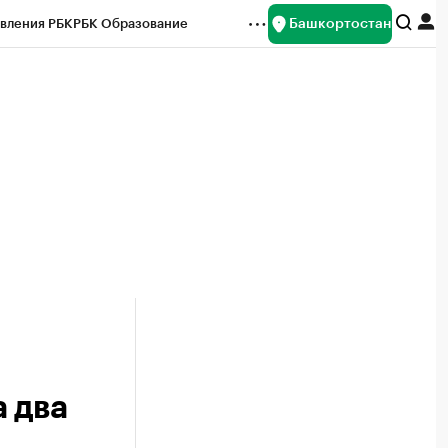
Башкортостан
вления РБК
РБК Образование
редитные рейтинги
Франшизы
Газета
ок наличной валюты
 два