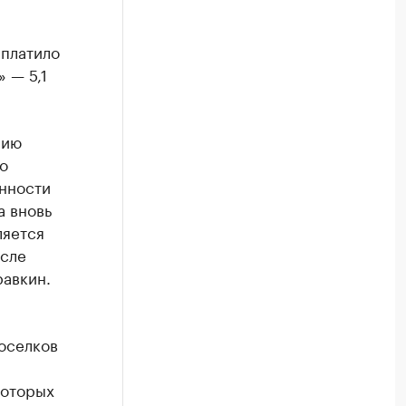
ыплатило
 — 5,1
нию
о
нности
а вновь
ляется
исле
равкин.
оселков
которых