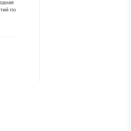
годная
тий по