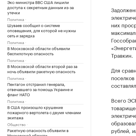
Экс-министра ВВС США лишили
доступа к секретным данным из-за
Задолжен
утечки
электриче
Политика
них проср
Шуваев сообщил о системе
оповещения, для которой не нужны
максималь
сеть и зарядка
Госсобра
Политика
«Энергет
В Московской области объявили
беспилотную опасность
Травкин.
Политика
В Московской области второй раз за
Для сравн
ночь объявили ракетную опасность
поселков 
Политика
Пентагон отстранил генерала,
составля
отвечавшего за помощь Украине и
фланг НАТО
Всего ЭС
Политика
товарищес
В США произошло крушение
пожарного вертолета с двумя членами
электрич
экипажа
образовал
Общество
рублей, и
Ракетную опасность объявили в
Московской области