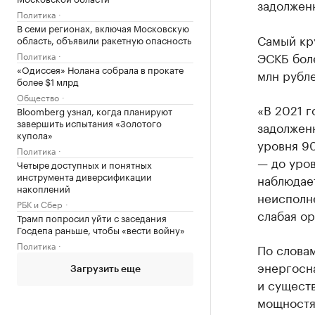
задолженн
Политика
В семи регионах, включая Московскую
Самый кр
область, объявили ракетную опасность
ЭСКБ боле
Политика
«Одиссея» Нолана собрала в прокате
млн рубле
более $1 млрд
Общество
«В 2021 г
Bloomberg узнал, когда планируют
завершить испытания «Золотого
задолжен
купола»
уровня 9
Политика
— до уров
Четыре доступных и понятных
инструмента диверсификации
наблюдае
накоплений
неисполне
РБК и Сбер
слабая ор
Трамп попросил уйти с заседания
Госдепа раньше, чтобы «вести войну»
Политика
По слова
энергосн
Загрузить еще
и сущест
мощностя