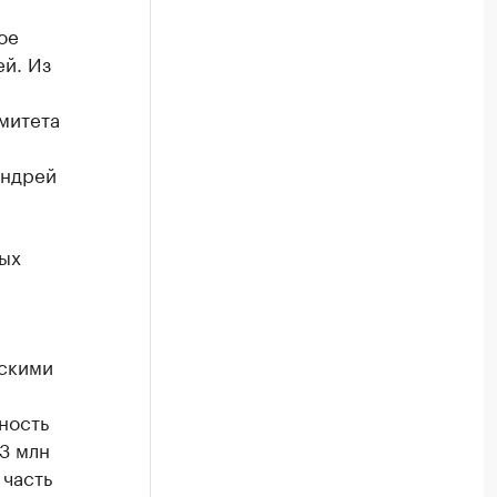
ое
ей. Из
митета
Андрей
ных
ескими
ность
,3 млн
 часть