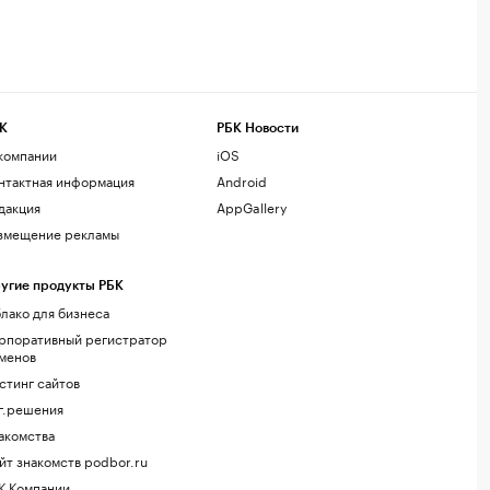
К
РБК Новости
компании
iOS
нтактная информация
Android
дакция
AppGallery
змещение рекламы
угие продукты РБК
лако для бизнеса
рпоративный регистратор
менов
стинг сайтов
г.решения
акомства
йт знакомств podbor.ru
К Компании