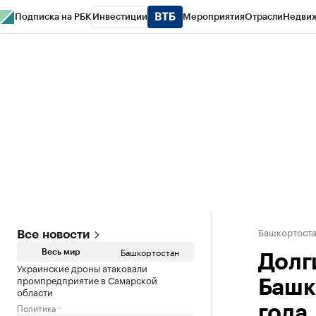
Подписка на РБК
Инвестиции
Мероприятия
Отрасли
Недви
РБК Курсы
РБК Life
Тренды
Визионеры
Национальные проекты
Горо
Спецпроекты СПб
Конференции СПб
Спецпроекты
Проверка конт
Башкортост
Все новости
Башкортостан
Весь мир
Долг
Украинские дроны атаковали
промпредприятие в Самарской
Башк
области
Политика
года