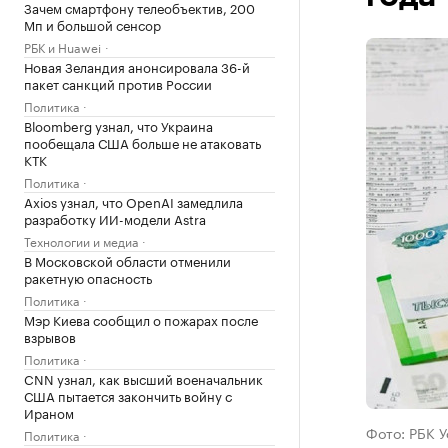
Зачем смартфону телеобъектив, 200
Мп и большой сенсор
РБК и Huawei
Новая Зеландия анонсировала 36-й
пакет санкций против России
Политика
Bloomberg узнал, что Украина
пообещала США больше не атаковать
КТК
Политика
Axios узнал, что OpenAI замедлила
разработку ИИ-модели Astra
Технологии и медиа
В Московской области отменили
ракетную опасность
Политика
Мэр Киева сообщил о пожарах после
взрывов
Политика
CNN узнал, как высший военачальник
США пытается закончить войну с
Ираном
Фото: РБК 
Политика