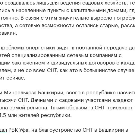
о создавалась лишь для ведения садовых хозяйств, т
ись в населенные пункты с капитальными домами, г
тоянно. В связи с этим значительно выросло потреб
ства, а сетевые возможности остались старые, расс
равкин.
проблемы энергетики видят в поэтапной передаче д
етей специализированным сетевым компаниям с
щим заключением индивидуальных договоров с кажд
лем, а не со всем СНТ, как это в большинстве случае
ит сейчас.
м Минсельхоза Башкирии, всего в республике насчит
 тысячи СНТ. Дачными и садовыми участками владеют
она семей региона. Таким образом, в СНТ приезжает
,5 млн жителей республики.
щал
РБК Уфа, на благоустройство СНТ в Башкирии в