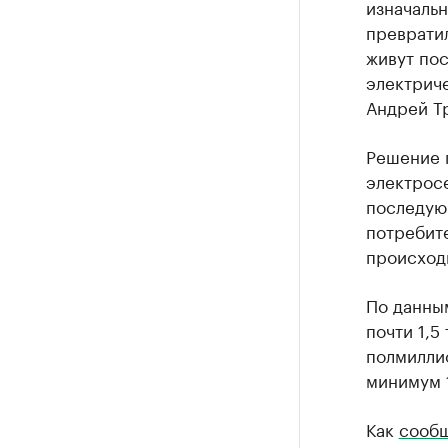
изначальн
превратил
живут пос
электриче
Андрей Т
Решение 
электрос
последую
потребите
происход
По данны
почти 1,5
полмилли
минимум 1
Как
сооб