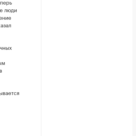
еперь
де люди
ление
казал
ачных
ым
в
ывается