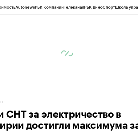
жимость
Autonews
РБК Компании
Телеканал
РБК Вино
Спорт
Школа упра
д
Стиль
Крипто
РБК Бизнес-среда
Дискуссионный клуб
Исследования
К
рагентов
Политика
Экономика
Бизнес
Технологии и медиа
Финансы
Рын
ан
и СНТ за электричество в
ирии достигли максимума за