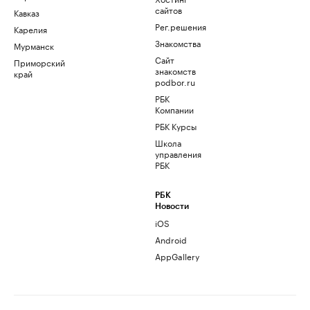
сайтов
Кавказ
Рег.решения
Карелия
Знакомства
Мурманск
Сайт
Приморский
знакомств
край
podbor.ru
РБК
Компании
РБК Курсы
Школа
управления
РБК
РБК
Новости
iOS
Android
AppGallery