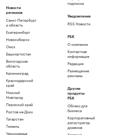
подписка
Новости
регионов
Уведомления
Санкт-Петербург
RSS Новости
и область
Екатеринбург
РБК
Новосибирск
О компании
Омск
Контактная
Башкортостан
информация
Вологодская
Редакция
область
Размещение
Калининград
рекламы
Краснодарский
край
Другие
Нижний
продукты
Новгород
РБК
Пермский край
Облако для
бизнеса
Ростов-на-Дону
Корпоративный
Татарстан
регистратор
Тюмень
доменов
Черноземье
Хостинг