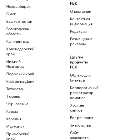
РБК
Новосибирск
О компании
Омск
Контактная
Башкортостан
информация
Вологодская
Редакция
область
Размещение
Калининград
рекламы
Краснодарский
край
Другие
Нижний
продукты
Новгород
РБК
Пермский край
Облако для
бизнеса
Ростов-на-Дону
Корпоративный
Татарстан
регистратор
Тюмень
доменов
Черноземье
Хостинг
сайтов
Кавказ
Рег.решения
Карелия
Знакомства
Мурманск
Сайт
Приморский
знакомств
край