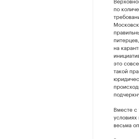
Верховно
по количе
требован
Московско
правильны
питерцев,
на карант
инициати
это совсе
такой пра
юридичес
происходи
подчеркн
Вместе с 
условиях 
весьма о