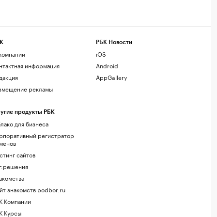
К
РБК Новости
компании
iOS
нтактная информация
Android
дакция
AppGallery
змещение рекламы
угие продукты РБК
лако для бизнеса
рпоративный регистратор
менов
стинг сайтов
г.решения
акомства
йт знакомств podbor.ru
К Компании
К Курсы