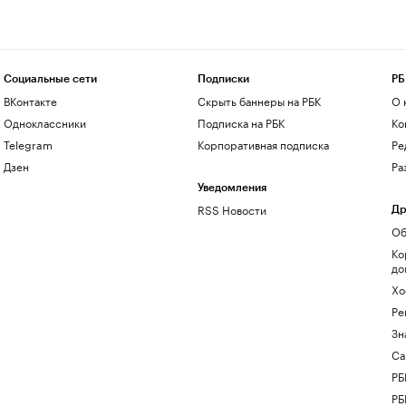
Социальные сети
Подписки
РБ
ВКонтакте
Скрыть баннеры на РБК
О 
Одноклассники
Подписка на РБК
Ко
Telegram
Корпоративная подписка
Ре
Дзен
Ра
Уведомления
RSS Новости
Др
Об
Ко
до
Хо
Ре
Зн
Са
РБ
РБ