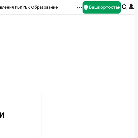
Башкортостан
вления РБК
РБК Образование
редитные рейтинги
Франшизы
Газета
ок наличной валюты
и