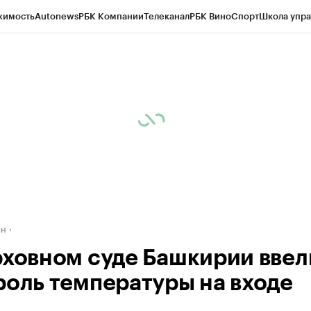
жимость
Autonews
РБК Компании
Телеканал
РБК Вино
Спорт
Школа упра
д
Стиль
Крипто
РБК Бизнес-среда
Дискуссионный клуб
Исследования
К
рагентов
Политика
Экономика
Бизнес
Технологии и медиа
Финансы
Рын
ан
рховном суде Башкирии ввел
роль температуры на входе