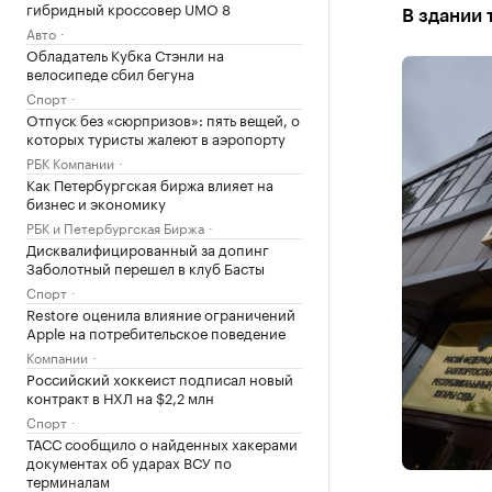
гибридный кроссовер UMO 8
В здании 
Авто
Обладатель Кубка Стэнли на
велосипеде сбил бегуна
Спорт
Отпуск без «сюрпризов»: пять вещей, о
которых туристы жалеют в аэропорту
РБК Компании
Как Петербургская биржа влияет на
бизнес и экономику
РБК и Петербургская Биржа
Дисквалифицированный за допинг
Заболотный перешел в клуб Басты
Спорт
Restore оценила влияние ограничений
Apple на потребительское поведение
Компании
Российский хоккеист подписал новый
контракт в НХЛ на $2,2 млн
Спорт
ТАСС сообщило о найденных хакерами
документах об ударах ВСУ по
терминалам