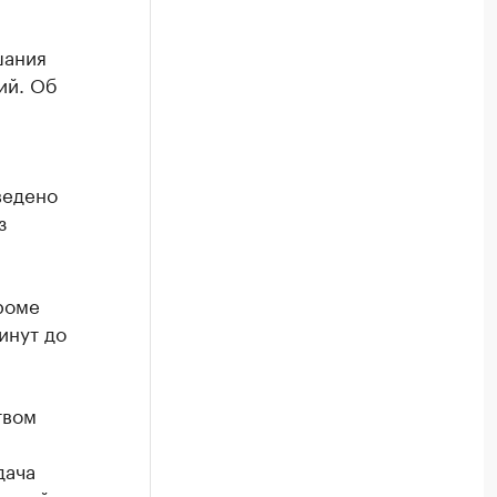
шания
ий. Об
ведено
з
роме
инут до
твом
дача