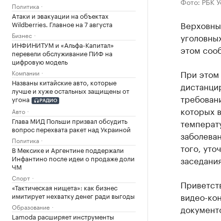
Фото: РБК 
Политика
Атаки и эвакуации на объектах
Верховны
Wildberries. Главное на 7 августа
Бизнес
уголовных
ИНФИНИТУМ и «Альфа-Капитал»
этом сооб
перевели обслуживание ПИФ на
цифровую модель
При этом
Компании
Названы китайские авто, которые
дистанцир
лучше и хуже остальных защищены от
требовани
угона
РАДИО
которых в
Авто
Глава МИД Польши призвал обсудить
температ
вопрос перехвата ракет над Украиной
заболеван
Политика
того, уто
В Мексике и Аргентине поддержали
Инфантино после идеи о продаже доли
заседания
ЧМ
Спорт
Приветст
«Тактическая нищета»: как бизнес
видео-ко
имитирует нехватку денег ради выгоды
Образование
документо
Lamoda расширяет инструменты