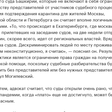
го суда Башкирии, которые не включают в себя огра
ству представителей от участников судебного процес
ия подтверждения карантина для жителей Москвы,
й области и Петербурга он считает вполне логичны
ми. «То, что происходит в Екатеринбурге, где москв
 прилетевших на заседание судов, на две недели отп
ин, скорее всего, идет от региональных властей. Вря
ва судов. Дискриминировать людей по месту прожива
м неконституционно, я считаю», — пояснил он. Резул
ктики является ограничение права граждан на получ
кой помощи, поскольку судебные разбирательства бу
ть без представителей или без нужных представител
ул Могилевский.
тем, адвокат считает, что суды открыли очень рано, ч
пандемии, когда «плато» еще не достигнуто, может б
пасным.