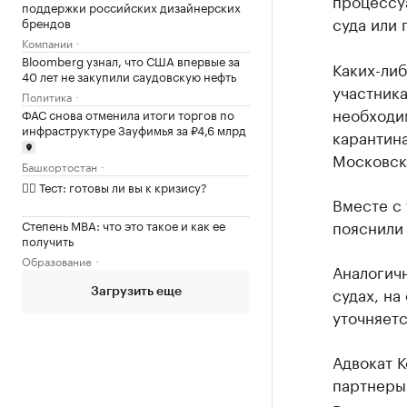
процессу
поддержки российских дизайнерских
суда или 
брендов
Компании
Bloomberg узнал, что США впервые за
Каких-либ
40 лет не закупили саудовскую нефть
участника
Политика
необходи
ФАС снова отменила итоги торгов по
инфраструктуре Зауфимья за ₽4,6 млрд
карантина
Московск
Башкортостан
✍🏻 Тест: готовы ли вы к кризису?
Вместе с 
пояснили 
Степень MBA: что это такое и как ее
получить
Образование
Аналогич
судах, на
Загрузить еще
уточняетс
Адвокат К
партнер