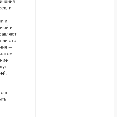
ничения
са, и
ми и
ичей и
равляют
д ли это
ния —
ьтатом
ение
дут
ей,
то в
ыть