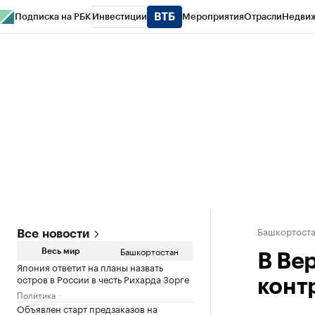
Подписка на РБК
Инвестиции
Мероприятия
Отрасли
Недви
РБК Курсы
РБК Life
Тренды
Визионеры
Национальные проекты
Горо
Спецпроекты СПб
Конференции СПб
Спецпроекты
Проверка конт
Башкортост
Все новости
Башкортостан
Весь мир
В Ве
Япония ответит на планы назвать
остров в России в честь Рихарда Зорге
конт
Политика
Объявлен старт предзаказов на