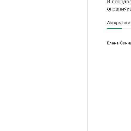
В понедел
ограничив
Авторы
Теги
Елена Сини