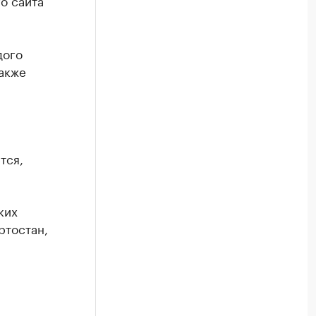
о сайта
дого
также
тся,
ких
ртостан,