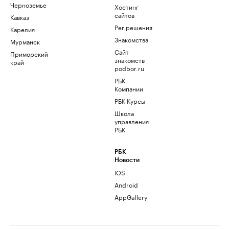
Черноземье
Хостинг
сайтов
Кавказ
Рег.решения
Карелия
Знакомства
Мурманск
Сайт
Приморский
знакомств
край
podbor.ru
РБК
Компании
РБК Курсы
Школа
управления
РБК
РБК
Новости
iOS
Android
AppGallery