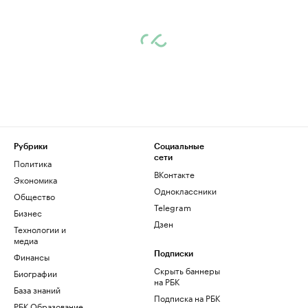
Рубрики
Социальные
сети
Политика
ВКонтакте
Экономика
Одноклассники
Общество
Telegram
Бизнес
Дзен
Технологии и
медиа
Финансы
Подписки
Скрыть баннеры
Биографии
на РБК
База знаний
Подписка на РБК
РБК Образование