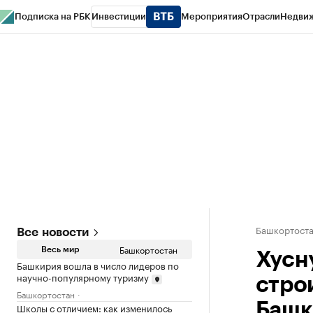
Подписка на РБК
Инвестиции
Мероприятия
Отрасли
Недви
РБК Курсы
РБК Life
Тренды
Визионеры
Национальные проекты
Горо
Спецпроекты СПб
Конференции СПб
Спецпроекты
Проверка конт
Башкортост
Все новости
Башкортостан
Весь мир
Хусн
Башкирия вошла в число лидеров по
научно-популярному туризму
стро
Башкортостан
Башк
Школы с отличием: как изменилось