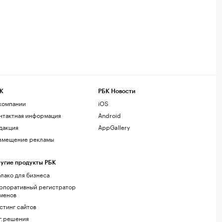
К
РБК Новости
компании
iOS
нтактная информация
Android
дакция
AppGallery
змещение рекламы
угие продукты РБК
лако для бизнеса
рпоративный регистратор
менов
стинг сайтов
г.решения