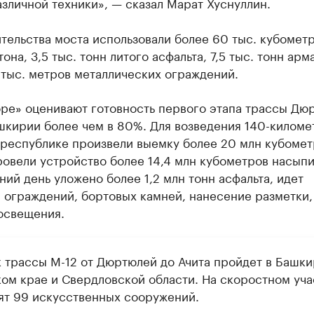
зличной техники», — сказал Марат Хуснуллин.
тельства моста использовали более 60 тыс. кубомет
она, 3,5 тыс. тонн литого асфальта, 7,5 тыс. тонн арм
 тыс. метров металлических ограждений.
оре» оценивают готовность первого этапа трассы Дю
шкирии более чем в 80%. Для возведения 140-киломе
 республике произвели выемку более 20 млн кубоме
ровели устройство более 14,4 млн кубометров насыпи
ий день уложено более 1,2 млн тонн асфальта, идет
 ограждений, бортовых камней, нанесение разметки,
освещения.
к трассы М-12 от Дюртюлей до Ачита пройдет в Башки
ом крае и Свердловской области. На скоростном уча
ят 99 искусственных сооружений.