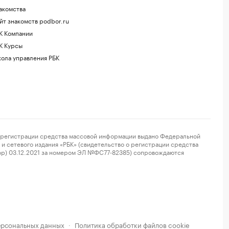
акомства
йт знакомств podbor.ru
К Компании
К Курсы
ола управления РБК
регистрации средства массовой информации выдано Федеральной
и сетевого издания «РБК» (свидетельство о регистрации средства
ор) 03.12.2021 за номером ЭЛ №ФС77-82385) сопровождаются
ерсональных данных
Политика обработки файлов cookie
·