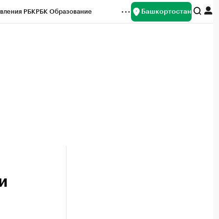
Башкортостан
вления РБК
РБК Образование
редитные рейтинги
Франшизы
Газета
ок наличной валюты
и