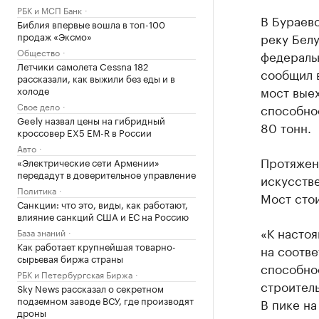
РБК и МСП Банк
В Бураев
Библия впервые вошла в топ-100
продаж «Эксмо»
реку Белу
Общество
федераль
Летчики самолета Cessna 182
сообщил 
рассказали, как выжили без еды и в
мост выех
холоде
Свое дело
способно
Geely назвал цены на гибридный
80 тонн.
кроссовер EX5 EM-R в России
Авто
Протяженн
«Электрические сети Армении»
передадут в доверительное управление
искусстве
Политика
Мост стои
Санкции: что это, виды, как работают,
влияние санкций США и ЕС на Россию
«К насто
База знаний
Как работает крупнейшая товарно-
на соотв
сырьевая биржа страны
способнос
РБК и Петербургская Биржа
строител
Sky News рассказал о секретном
подземном заводе ВСУ, где производят
В пике на
дроны