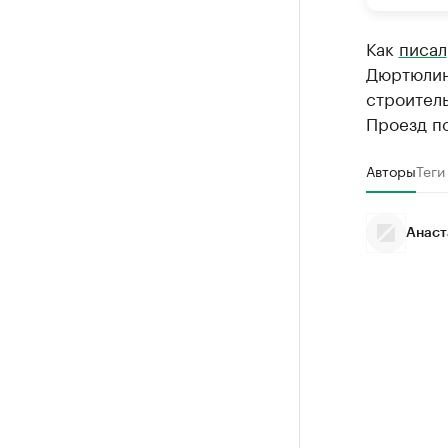
Как
писал
Дюртюлин
строитель
Проезд по
Авторы
Теги
Анаст