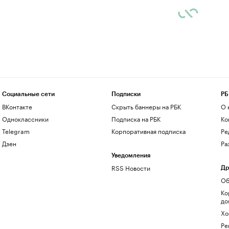
Социальные сети
Подписки
РБ
ВКонтакте
Скрыть баннеры на РБК
О 
Одноклассники
Подписка на РБК
Ко
Telegram
Корпоративная подписка
Ре
Дзен
Ра
Уведомления
RSS Новости
Др
Об
Ко
до
Хо
Ре