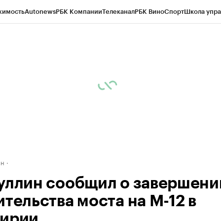
жимость
Autonews
РБК Компании
Телеканал
РБК Вино
Спорт
Школа упра
д
Стиль
Крипто
РБК Бизнес-среда
Дискуссионный клуб
Исследования
К
рагентов
Политика
Экономика
Бизнес
Технологии и медиа
Финансы
Рын
ан
уллин сообщил о завершени
ительства моста на М-12 в
ирии