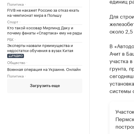
единиц ра
Политика
FIVB не накажет Россию за отказ ехать
на чемпионат мира в Польшу
Для строи
Спорт
железобет
Кто такой косовар Мирлинд Даку и
около 2,5
почему фанаты «Спартака» ему не рады
РБК
В «Автод
Эксперты назвали преимущества и
недостатки обучения в вузах Китая
Ачит в Ба
РАДИО
участка в
Общество
грунта, п
Военная операция на Украине. Онлайн
сегодняшн
Политика
установка
Загрузить еще
системы 
Участо
Пермск
постро