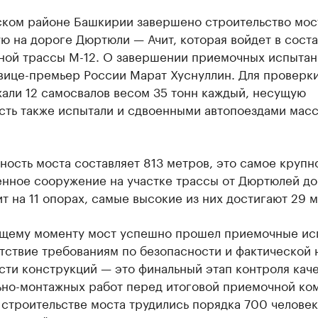
ском районе Башкирии завершено строительство мос
ю на дороге Дюртюли — Ачит, которая войдет в соста
ной трассы М-12. О завершении приемочных испытан
вице-премьер России Марат Хуснуллин. Для проверки
али 12 самосвалов весом 35 тонн каждый, несущую
сть также испытали и сдвоенными автопоездами масс
ость моста составляет 813 метров, это самое крупн
нное сооружение на участке трассы от Дюртюлей до 
т на 11 опорах, самые высокие из них достигают 29 м
ящему моменту мост успешно прошел приемочные ис
етствие требованиям по безопасности и фактической
ти конструкций — это финальный этап контроля кач
ьно-монтажных работ перед итоговой приемочной ко
 строительстве моста трудились порядка 700 человек