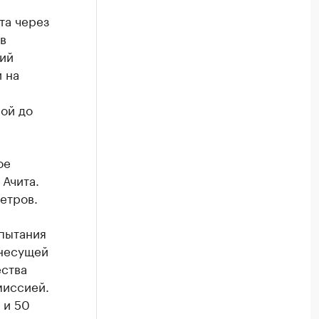
та через
в
ий
 на
ой до
ое
Ачита.
етров.
пытания
 несущей
ества
миссией.
 и 50