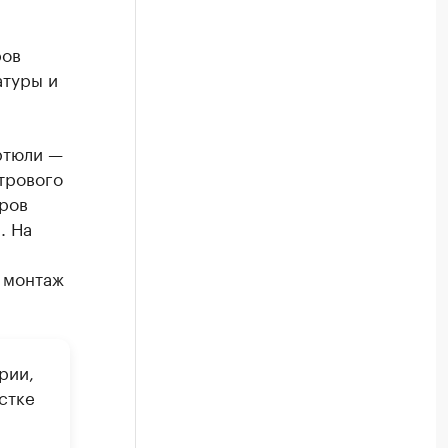
ров
атуры и
ртюли —
трового
тров
. На
 монтаж
рии,
стке