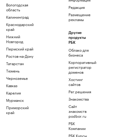
Вологодская
Редакция
область
Размещение
Калининград
рекламы
Краснодарский
край
Другие
Нижний
продукты
Новгород
РБК
Пермский край
Облако для
бизнеса
Ростов-на-Дону
Корпоративный
Татарстан
регистратор
Тюмень
доменов
Черноземье
Хостинг
сайтов
Кавказ
Рег.решения
Карелия
Знакомства
Мурманск
Сайт
Приморский
знакомств
край
podbor.ru
РБК
Компании
РБК Курсы