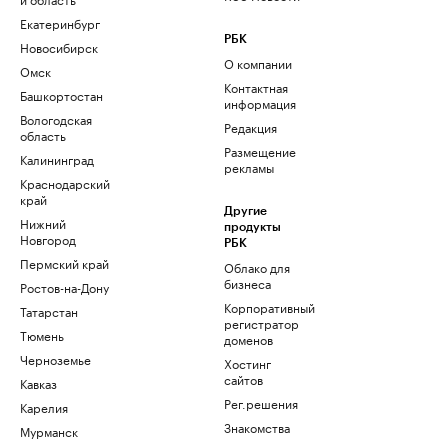
Екатеринбург
РБК
Новосибирск
О компании
Омск
Контактная
Башкортостан
информация
Вологодская
Редакция
область
Размещение
Калининград
рекламы
Краснодарский
край
Другие
Нижний
продукты
Новгород
РБК
Пермский край
Облако для
бизнеса
Ростов-на-Дону
Корпоративный
Татарстан
регистратор
Тюмень
доменов
Черноземье
Хостинг
сайтов
Кавказ
Рег.решения
Карелия
Знакомства
Мурманск