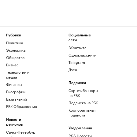
Рубрики
Социальные
сети
Политика
ВКонтакте
Экономика
Одноклассники
Общество
Telegram
Бизнес
Дзен
Технологии и
медиа
Финансы
Подписки
Скрыть баннеры
Биографии
на РБК
База знаний
Подписка на РБК
РБК Образование
Корпоративная
подписка
Новости
регионов
Уведомления
Санкт-Петербург
RSS Новости
и область