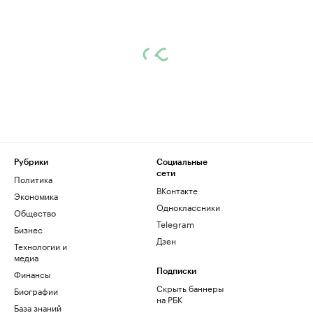
Рубрики
Социальные
сети
Политика
ВКонтакте
Экономика
Одноклассники
Общество
Telegram
Бизнес
Дзен
Технологии и
медиа
Финансы
Подписки
Скрыть баннеры
Биографии
на РБК
База знаний