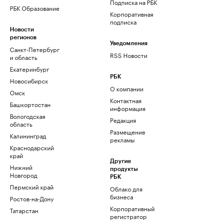
Подписка на РБК
РБК Образование
Корпоративная
подписка
Новости
регионов
Уведомления
Санкт-Петербург
RSS Новости
и область
Екатеринбург
РБК
Новосибирск
О компании
Омск
Контактная
Башкортостан
информация
Вологодская
Редакция
область
Размещение
Калининград
рекламы
Краснодарский
край
Другие
Нижний
продукты
Новгород
РБК
Пермский край
Облако для
бизнеса
Ростов-на-Дону
Корпоративный
Татарстан
регистратор