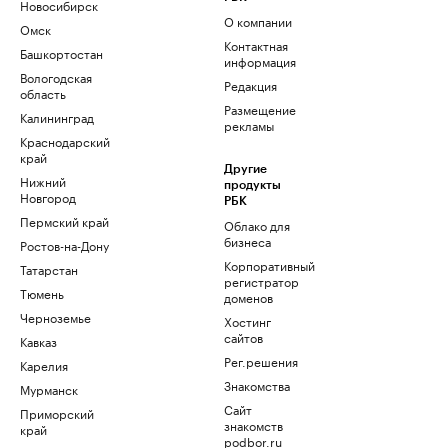
Новосибирск
О компании
Омск
Контактная
Башкортостан
информация
Вологодская
Редакция
область
Размещение
Калининград
рекламы
Краснодарский
край
Другие
Нижний
продукты
Новгород
РБК
Пермский край
Облако для
бизнеса
Ростов-на-Дону
Корпоративный
Татарстан
регистратор
Тюмень
доменов
Черноземье
Хостинг
сайтов
Кавказ
Рег.решения
Карелия
Знакомства
Мурманск
Сайт
Приморский
знакомств
край
podbor.ru