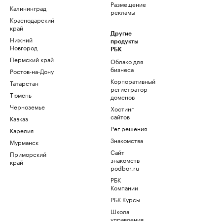
Размещение
Калининград
рекламы
Краснодарский
край
Другие
Нижний
продукты
Новгород
РБК
Пермский край
Облако для
бизнеса
Ростов-на-Дону
Корпоративный
Татарстан
регистратор
Тюмень
доменов
Черноземье
Хостинг
сайтов
Кавказ
Рег.решения
Карелия
Знакомства
Мурманск
Сайт
Приморский
знакомств
край
podbor.ru
РБК
Компании
РБК Курсы
Школа
управления