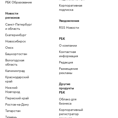
РБК Образование
Корпоративная
подписка
Новости
регионов
Уведомления
Санкт-Петербург
RSS Новости
и область
Екатеринбург
РБК
Новосибирск
О компании
Омск
Контактная
Башкортостан
информация
Вологодская
Редакция
область
Размещение
Калининград
рекламы
Краснодарский
край
Другие
Нижний
продукты
Новгород
РБК
Пермский край
Облако для
бизнеса
Ростов-на-Дону
Корпоративный
Татарстан
регистратор
Тюмень
доменов