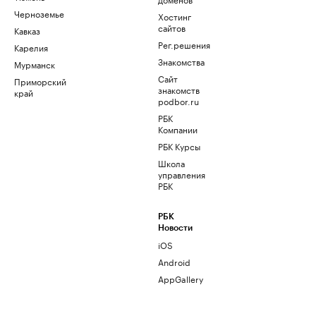
Черноземье
Хостинг
сайтов
Кавказ
Рег.решения
Карелия
Знакомства
Мурманск
Сайт
Приморский
знакомств
край
podbor.ru
РБК
Компании
РБК Курсы
Школа
управления
РБК
РБК
Новости
iOS
Android
AppGallery