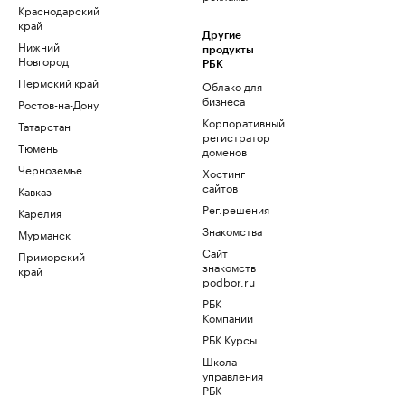
Краснодарский
край
Другие
Нижний
продукты
Новгород
РБК
Пермский край
Облако для
бизнеса
Ростов-на-Дону
Корпоративный
Татарстан
регистратор
Тюмень
доменов
Черноземье
Хостинг
сайтов
Кавказ
Рег.решения
Карелия
Знакомства
Мурманск
Сайт
Приморский
знакомств
край
podbor.ru
РБК
Компании
РБК Курсы
Школа
управления
РБК