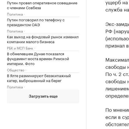
ущерб на
Путин провел оперативное совещание
с членами Совбеза
служба н
Политика
Путин поговорил по телефону с
Экс-замди
президентом ОАЭ
РФ (наруш
Политика
Как выход на фондовый рынок изменил
(использ
компании малого бизнеса
признал в
РБК и МСП Банк
В обмелевшем Дунае показался
Максимал
фундамент моста времен Римской
империи. Фото
свободы н
Общество
По ч. 2 с
В Ялте разминируют безэкипажный
свободы н
катер, выброшенный на берег
Политика
лишением
определен
Загрузить еще
По мнени
если в с
обстоятел