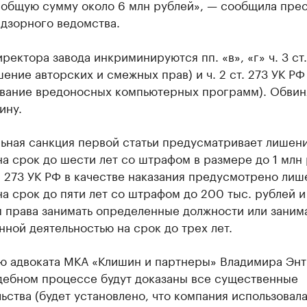
 общую сумму около 6 млн рублей», — сообщила прес
адзорного ведомства.
ректора завода инкриминируются пп. «в», «г» ч. 3 ст.
ение авторских и смежных прав) и ч. 2 ст. 273 УК РФ
ование вредоносных компьютерных программ). Обви
ину.
ьная санкция первой статьи предусматривает лишен
а срок до шести лет со штрафом в размере до 1 млн 
т. 273 УК РФ в качестве наказания предусмотрено ли
а срок до пяти лет со штрафом до 200 тыс. рублей и
 права занимать определенные должности или заним
ной деятельностью на срок до трех лет.
ю адвоката МКА «Клишин и партнеры» Владимира Энт
удебном процессе будут доказаны все существенные
ьства (будет установлено, что компания использовал