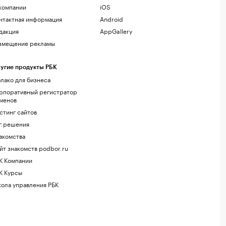
компании
iOS
нтактная информация
Android
дакция
AppGallery
змещение рекламы
угие продукты РБК
лако для бизнеса
рпоративный регистратор
менов
стинг сайтов
г.решения
акомства
йт знакомств podbor.ru
К Компании
К Курсы
ола управления РБК