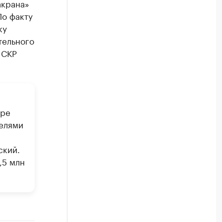
акрана»
По факту
ку
тельного
 СКР
бре
телями
ский.
,5 млн