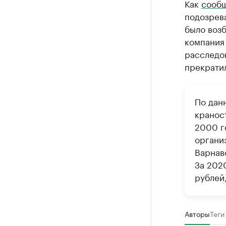
Как
сооб
подозрева
было возб
компания 
расследов
прекратил
По дан
кранос
2000 г
органи
Варнав
За 202
рублей,
Авторы
Теги