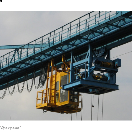
"Уфакрана"