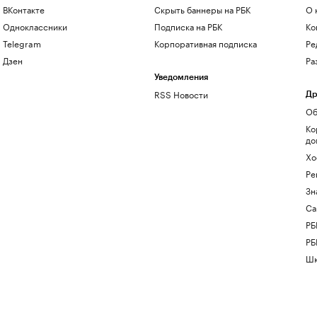
ВКонтакте
Скрыть баннеры на РБК
О 
Одноклассники
Подписка на РБК
Ко
Telegram
Корпоративная подписка
Ре
Дзен
Ра
Уведомления
RSS Новости
Др
Об
Ко
до
Хо
Ре
Зн
Са
РБ
РБ
Шк