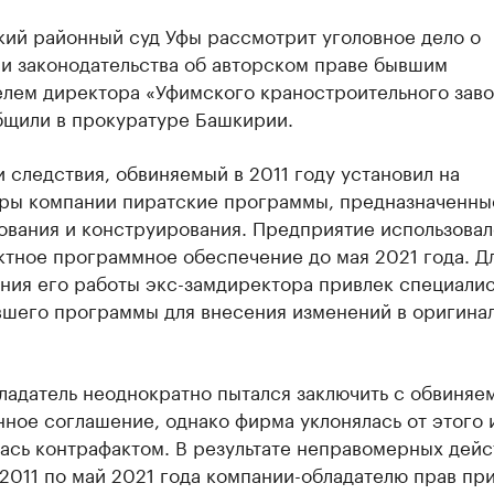
кий районный суд Уфы рассмотрит уголовное дело о
и законодательства об авторском праве бывшим
елем директора «Уфимского краностроительного заво
бщили в прокуратуре Башкирии.
 следствия, обвиняемый в 2011 году установил на
ры компании пиратские программы, предназначенны
ования и конструирования. Предприятие использовал
ктное программное обеспечение до мая 2021 года. Д
ния его работы экс-замдиректора привлек специалис
вшего программы для внесения изменений в оригина
ладатель неоднократно пытался заключить с обвиняе
ное соглашение, однако фирма уклонялась от этого 
ась контрафактом. В результате неправомерных дейс
2011 по май 2021 года компании-обладателю прав пр