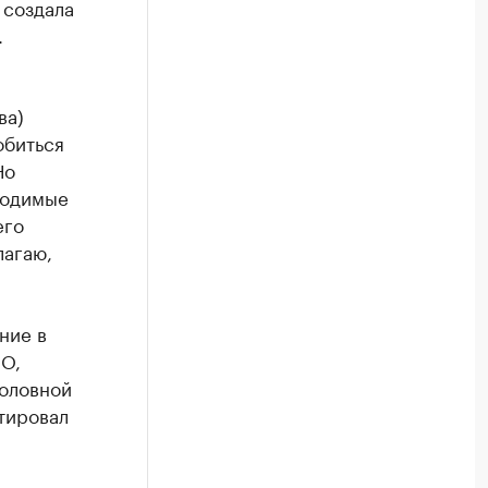
 создала
.
ва)
обиться
Но
ходимые
его
лагаю,
ние в
ПО,
головной
тировал