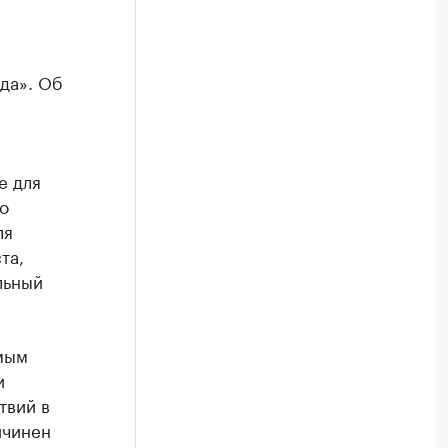
да». Об
е для
о
ля
та,
льный
мым
и
твий в
ичинен