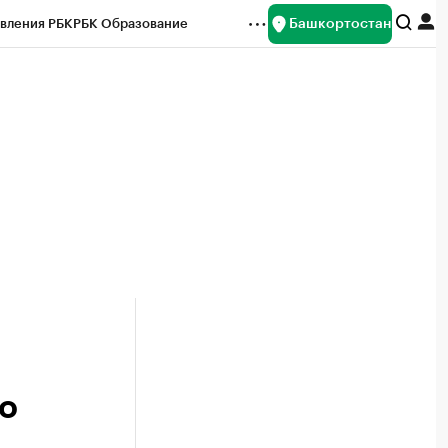
Башкортостан
вления РБК
РБК Образование
редитные рейтинги
Франшизы
Газета
ок наличной валюты
о