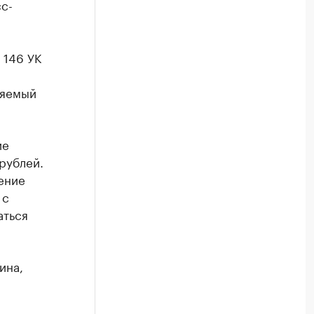
с-
 146 УК
няемый
ие
рублей.
шение
 с
аться
ина,
а