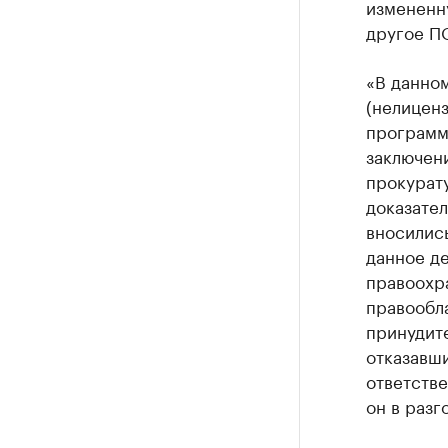
измененн
другое ПО
«В данном
(нелицен
программ
заключени
прокурату
доказател
вносилис
данное д
правоохр
правообла
принудите
отказавши
ответств
он в разг