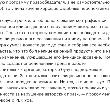
ую программу правообладателя, а не самостоятельно
), то у дела «очень хорошие судебные перспективы»
 случае речь идет об использовании контрафактной
зионной или созданной с нарушением авторского пра
ы. Попытка со стороны компании-правообладателя д
я лицензионного соглашения ни к чему не привела. 
ра сумела довести дело до суда и собрала все необ
ьства, что это был нелицензионный продукт и что в н
ь изменения, ухудшающие его функционирование. По
ело создаст определенный тренд в работе
анительных органов, которые будут поддерживать
дателей. Заставить заключить лицензионное соглаше
льном порядке невозможно. Но тех, кто использует 
сь заключать такое соглашение, можно привлечь к у
енности за нарушение авторских прав», — прокоммен
оворе с РБК Уфа.