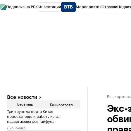
Подписка на РБК
Инвестиции
Мероприятия
Отрасли
Недви
РБК Курсы
РБК Life
Тренды
Визионеры
Национальные проекты
Горо
Спецпроекты СПб
Конференции СПб
Спецпроекты
Проверка конт
Башкортост
Все новости
Башкортостан
Весь мир
Экс-
Три крупных порта Китая
приостановили работу из-за
обви
надвигающегося тайфуна
Экономика
прав