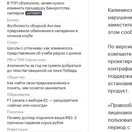
В ТПП объяснили, зачем нужно
изменить процедуру банкротства
Калининс
селлеров
РАДИО
нарушени
Бизнес
заместит
Футболисту сборной Англии
предъявили обвинение в нападении в
этом соо
ночном клубе
Спорт
По версии
Школы с отличием: как изменилось
компьюте
представление об учебе рядом с домом
РБК и ПИК Серия плюс
проектир
Альпинисты за год не сумели добраться
контрафа
до тела Наговициной на пике Победы
поддержа
Общество
установи
Как найти свое предназначение и
понять, чем хочется заниматься
продукт.
Образование
FT узнала о выборе ЕС — расширяться
«Правооб
«сейчас или никогда»
лицензион
Политика
Почему доллар поднялся выше ₽82: 3
пользовал
причины падения курса рубля
период с 
Инвестиции