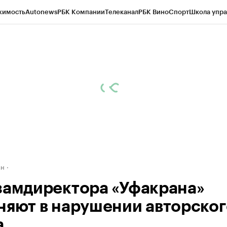
жимость
Autonews
РБК Компании
Телеканал
РБК Вино
Спорт
Школа упра
д
Стиль
Крипто
РБК Бизнес-среда
Дискуссионный клуб
Исследования
К
рагентов
Политика
Экономика
Бизнес
Технологии и медиа
Финансы
Рын
ан
замдиректора «Уфакрана»
няют в нарушении авторског
а