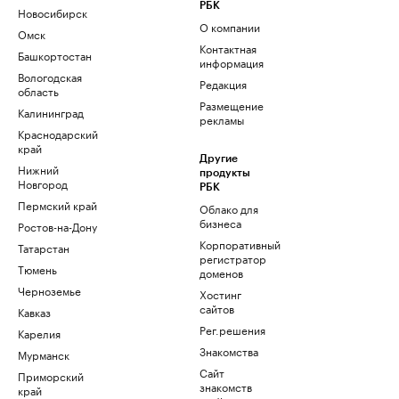
РБК
Новосибирск
О компании
Омск
Контактная
Башкортостан
информация
Вологодская
Редакция
область
Размещение
Калининград
рекламы
Краснодарский
край
Другие
Нижний
продукты
Новгород
РБК
Пермский край
Облако для
бизнеса
Ростов-на-Дону
Корпоративный
Татарстан
регистратор
Тюмень
доменов
Черноземье
Хостинг
сайтов
Кавказ
Рег.решения
Карелия
Знакомства
Мурманск
Сайт
Приморский
знакомств
край