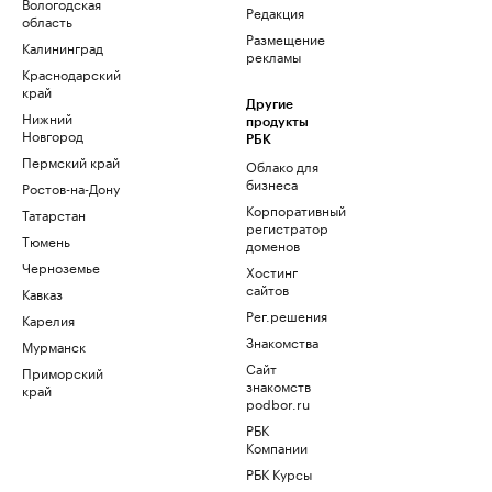
Вологодская
Редакция
область
Размещение
Калининград
рекламы
Краснодарский
край
Другие
Нижний
продукты
Новгород
РБК
Пермский край
Облако для
бизнеса
Ростов-на-Дону
Корпоративный
Татарстан
регистратор
Тюмень
доменов
Черноземье
Хостинг
сайтов
Кавказ
Рег.решения
Карелия
Знакомства
Мурманск
Сайт
Приморский
знакомств
край
podbor.ru
РБК
Компании
РБК Курсы