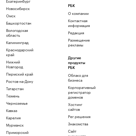
Екатеринбург
РБК
Новосибирск
О компании
Омск
Контактная
Башкортостан
информация
Вологодская
Редакция
область
Размещение
Калининград
рекламы
Краснодарский
край
Другие
Нижний
продукты
Новгород
РБК
Пермский край
Облако для
бизнеса
Ростов-на-Дону
Корпоративный
Татарстан
регистратор
Тюмень
доменов
Черноземье
Хостинг
сайтов
Кавказ
Рег.решения
Карелия
Знакомства
Мурманск
Сайт
Приморский
знакомств