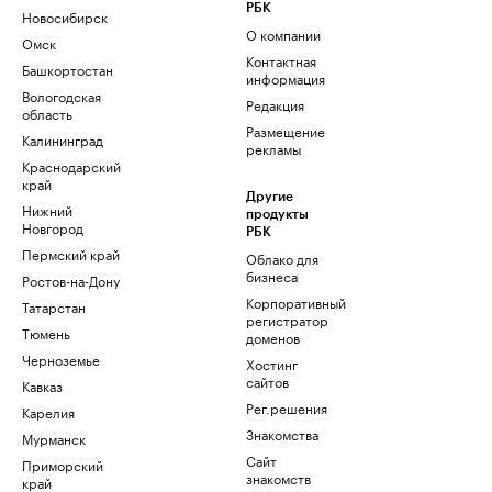
РБК
Новосибирск
О компании
Омск
Контактная
Башкортостан
информация
Вологодская
Редакция
область
Размещение
Калининград
рекламы
Краснодарский
край
Другие
Нижний
продукты
Новгород
РБК
Пермский край
Облако для
бизнеса
Ростов-на-Дону
Корпоративный
Татарстан
регистратор
Тюмень
доменов
Черноземье
Хостинг
сайтов
Кавказ
Рег.решения
Карелия
Знакомства
Мурманск
Сайт
Приморский
знакомств
край