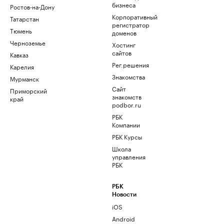
бизнеса
Ростов-на-Дону
Корпоративный
Татарстан
регистратор
Тюмень
доменов
Черноземье
Хостинг
сайтов
Кавказ
Рег.решения
Карелия
Знакомства
Мурманск
Сайт
Приморский
знакомств
край
podbor.ru
РБК
Компании
РБК Курсы
Школа
управления
РБК
РБК
Новости
iOS
Android