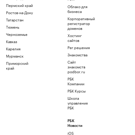
Пермский край
Облако для
бизнеса
Ростов-на-Дону
Корпоративный
Татарстан
регистратор
Тюмень
доменов
Черноземье
Хостинг
сайтов
Кавказ
Рег.решения
Карелия
Знакомства
Мурманск
Сайт
Приморский
знакомств
край
podbor.ru
РБК
Компании
РБК Курсы
Школа
управления
РБК
РБК
Новости
iOS