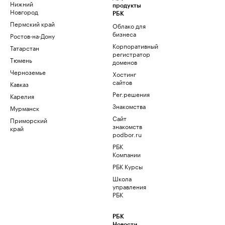
Нижний
продукты
Новгород
РБК
Пермский край
Облако для
бизнеса
Ростов-на-Дону
Корпоративный
Татарстан
регистратор
Тюмень
доменов
Черноземье
Хостинг
сайтов
Кавказ
Рег.решения
Карелия
Знакомства
Мурманск
Сайт
Приморский
знакомств
край
podbor.ru
РБК
Компании
РБК Курсы
Школа
управления
РБК
РБК
Новости