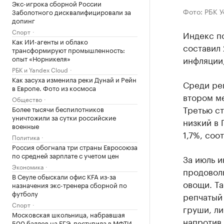
Экс-игрока сборной России
Фото: РБК 
Заболотного дисквалифицировали за
допинг
Спорт
Индекс п
Как ИИ-агенты и облако
составил 
трансформируют промышленность:
опыт «Норникеля»
инфляции
РБК и Yandex Cloud
Как засуха изменила реки Дунай и Рейн
Среди ре
в Европе. Фото из космоса
втором ме
Общество
Третью с
Более тысячи беспилотников
уничтожили за сутки российские
низкий в 
военные
1,7%, соо
Политика
Россия обогнала три страны Евросоюза
по средней зарплате с учетом цен
За июль и
Экономика
продовол
В Сеуле обыскали офис KFA из-за
овощи. Та
назначения экс-тренера сборной по
футболу
репчатый 
Спорт
груши, ли
Московская школьница, набравшая
напротив,
500 баллов на ЕГЭ, поступила в МФТИ