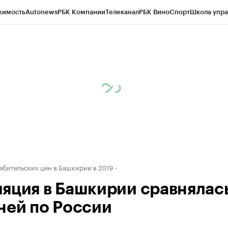
жимость
Autonews
РБК Компании
Телеканал
РБК Вино
Спорт
Школа упра
д
Стиль
Крипто
РБК Бизнес-среда
Дискуссионный клуб
Исследования
К
рагентов
Политика
Экономика
Бизнес
Технологии и медиа
Финансы
Рын
ебительских цен в Башкирии в 2019
яция в Башкирии сравнялас
ней по России