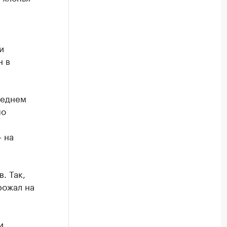
и
н в
реднем
по
 на
. Так,
рожал на
и