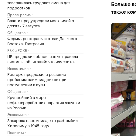
завершилась трудовая смена для
Больше вс
подростков
также ко
Пресс-релиз
Власти предупредили москвичей о
дождях 7 августа
Общество
Фермы, рестораны и отели Дальнего
Востока. Гастрогид
РБК и РСХБ
ЦБ предложил обновленные правила
листинга облигаций: что изменится
Инвестиции
Ректоры предложили решение
проблемы олимпиадников при
поступлении в вузы
Общество
Крупнейший в мире
нефтепереработчик нарастил закупки
из России
Экономика
Захарова напомнила, кто разбомбил
Хиросиму в 1945 году
Политика