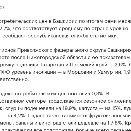
Уфа
отребительских цен в Башкирии по итогам семи меся
2,7%, что соответствует среднему по стране уровню
, сообщает республиканская служба статистики.
гионов Приволжского федерального округа Башкирия
сте после Нижегородской области с ее показателем 
трочку поделили Татарстан и Пермский край — 2,6%.
ПФО уровень инфляции — в Мордовии и Удмуртии: 1,9
тветственно.
ндекс потребительских цен составил 0,3%. В
ьственном секторе продолжается сезонное снижение
к, огурцы подешевели на 19,9%, капуста — на 15%, лу
— на 4,2%. Падает также стоимость фруктов: апельси
моны, бананы и виноград стали дешевле на 1,7-8%. К
 практически все подорожали: больше всего овсяные