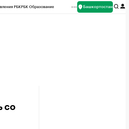
Башкортостан
вления РБК
РБК Образование
редитные рейтинги
Франшизы
Газета
ок наличной валюты
ь со