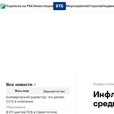
Подписка на РБК
Инвестиции
Мероприятия
Отрасли
Недви
РБК Курсы
РБК Life
Тренды
Визионеры
Национальные проекты
Горо
Спецпроекты СПб
Конференции СПб
Спецпроекты
Проверка конт
Индекс потр
Все новости
Башкортостан
Весь мир
Инфл
Коммерческий директор: что делает
CCO в компании
сред
Образование
В ИТ-центре ПСБ в Севастополе