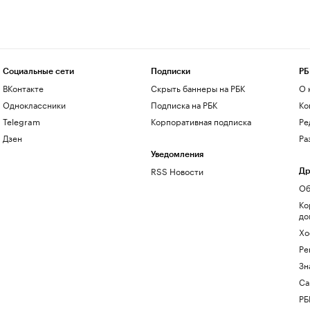
Социальные сети
Подписки
РБ
ВКонтакте
Скрыть баннеры на РБК
О 
Одноклассники
Подписка на РБК
Ко
Telegram
Корпоративная подписка
Ре
Дзен
Ра
Уведомления
RSS Новости
Др
Об
Ко
до
Хо
Ре
Зн
Са
РБ