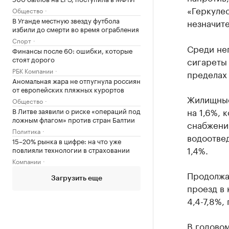
«Геркулес
Общество
В Уганде местную звезду футбола
незначит
избили до смерти во время ограбления
Спорт
Среди не
Финансы после 60: ошибки, которые
стоят дорого
сигареты 
РБК Компании
пределах 
Аномальная жара не отпугнула россиян
от европейских пляжных курортов
Жилищные
Общество
на 1,6%, 
В Литве заявили о риске «операций под
ложным флагом» против стран Балтии
снабжению
Политика
водоотвед
15–20% рынка в цифре: на что уже
1,4%.
повлияли технологии в страховании
Компании
Продолжа
Загрузить еще
проезд в 
4,4-7,8%,
В годово