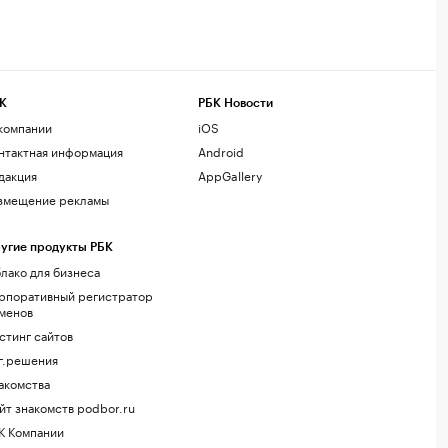
К
РБК Новости
компании
iOS
нтактная информация
Android
дакция
AppGallery
змещение рекламы
угие продукты РБК
лако для бизнеса
рпоративный регистратор
менов
стинг сайтов
г.решения
акомства
йт знакомств podbor.ru
К Компании