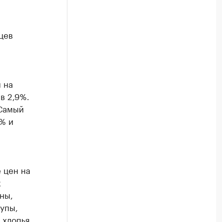
цев
 на
в 2,9%.
 Самый
% и
 цен на
к
ны,
рупы,
 хлопья