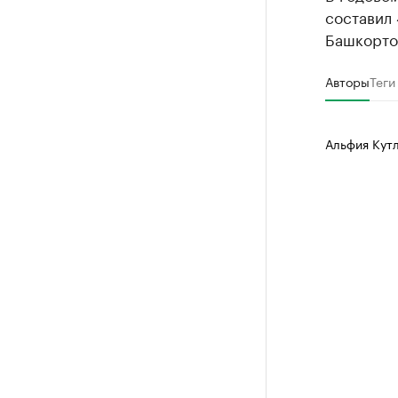
составил 
Башкорто
Авторы
Теги
Альфия Кут