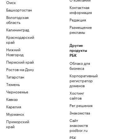
Омск
Контактная
Башкортостан
информация
Вологодская
Редакция
область
Размещение
Калининград
рекламы
Краснодарский
край
Другие
Нижний
продукты
Новгород
РБК
Пермский край
Облако для
бизнеса
Ростов-на-Дону
Корпоративный
Татарстан
регистратор
Тюмень
доменов
Черноземье
Хостинг
сайтов
Кавказ
Рег.решения
Карелия
Знакомства
Мурманск
Сайт
Приморский
знакомств
край
podbor.ru
РБК