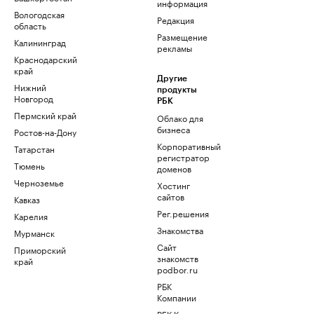
информация
Вологодская
Редакция
область
Размещение
Калининград
рекламы
Краснодарский
край
Другие
Нижний
продукты
Новгород
РБК
Пермский край
Облако для
бизнеса
Ростов-на-Дону
Корпоративный
Татарстан
регистратор
Тюмень
доменов
Черноземье
Хостинг
сайтов
Кавказ
Рег.решения
Карелия
Знакомства
Мурманск
Сайт
Приморский
знакомств
край
podbor.ru
РБК
Компании
РБК Курсы