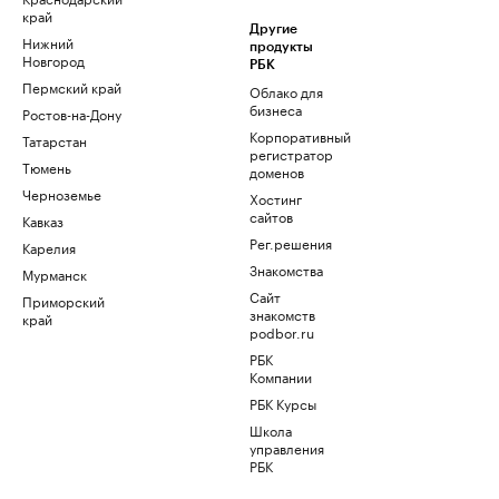
край
Другие
Нижний
продукты
Новгород
РБК
Пермский край
Облако для
бизнеса
Ростов-на-Дону
Корпоративный
Татарстан
регистратор
Тюмень
доменов
Черноземье
Хостинг
сайтов
Кавказ
Рег.решения
Карелия
Знакомства
Мурманск
Сайт
Приморский
знакомств
край
podbor.ru
РБК
Компании
РБК Курсы
Школа
управления
РБК